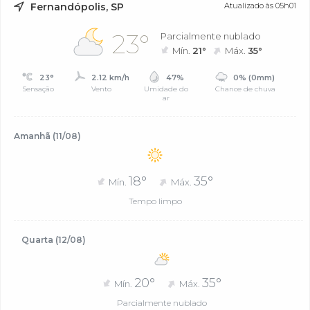
Fernandópolis, SP
Atualizado às 05h01
23°
Parcialmente nublado
Mín.
21°
Máx.
35°
23°
2.12 km/h
47%
0% (0mm)
Sensação
Vento
Umidade do
Chance de chuva
ar
Amanhã (11/08)
18°
35°
Mín.
Máx.
Tempo limpo
Quarta (12/08)
20°
35°
Mín.
Máx.
Parcialmente nublado