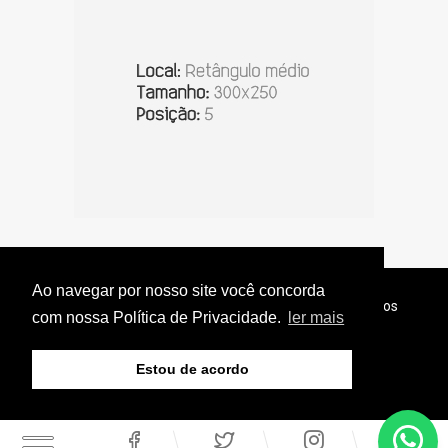
Ao navegar por nosso site você concorda
© Copyright 2026 - Jornal do Interior - Todos os direitos
com nossa Política de Privacidade.
ler mais
reservados
Estou de acordo