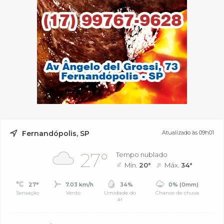
Fernandópolis, SP
Atualizado às 09h01
27°
Tempo nublado
Mín.
20°
Máx.
34°
27°
7.03 km/h
34%
0% (0mm)
Sensação
Vento
Umidade do
Chance de chuva
ar