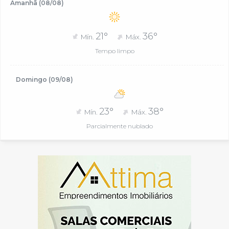
Amanhã (08/08)
21°
36°
Mín.
Máx.
Tempo limpo
Domingo (09/08)
23°
38°
Mín.
Máx.
Parcialmente nublado