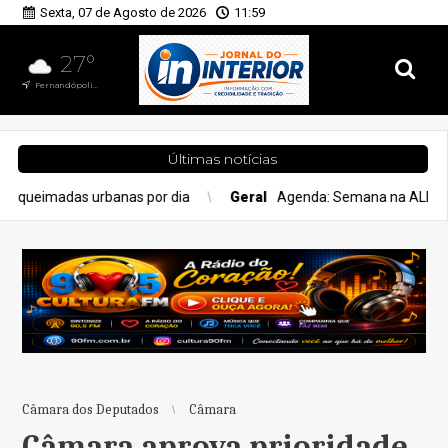
Sexta, 07 de Agosto de 2026
11:59
27°
Fernandópolis, SP
Últimas notícias
s por dia
Geral
Agenda: Semana na ALEMS tem sessão solene e
Câmara dos Deputados
Câmara
Câmara aprova prioridade