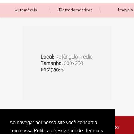
Automóveis
Eletrodomésticos
Imóveis
Ao navegar por nosso site você concorda
© Copyright 2026 - Jornal do Interior - Todos os direitos
com nossa Política de Privacidade.
ler mais
reservados