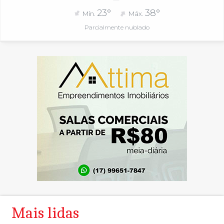
23°
38°
Mín.
Máx.
Parcialmente nublado
Mais lidas