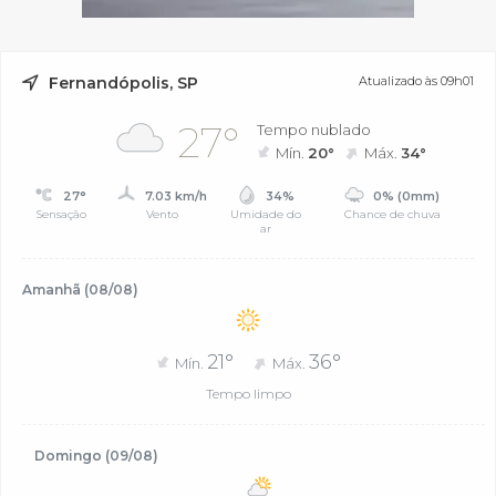
Fernandópolis, SP
Atualizado às 09h01
27°
Tempo nublado
Mín.
20°
Máx.
34°
27°
7.03 km/h
34%
0% (0mm)
Sensação
Vento
Umidade do
Chance de chuva
ar
Amanhã (08/08)
21°
36°
Mín.
Máx.
Tempo limpo
Domingo (09/08)