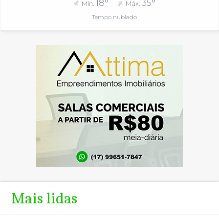
18°
35°
Mín.
Máx.
Tempo nublado
Mais lidas