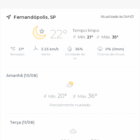
Fernandópolis, SP
Atualizado às 04h01
22°
Tempo limpo
Mín.
21°
Máx.
35°
21°
3.25 km/h
36%
0% (0mm)
Sensação
Vento
Umidade do
Chance de chuva
ar
Amanhã (10/08)
20°
36°
Mín.
Máx.
Parcialmente nublado
Terça (11/08)