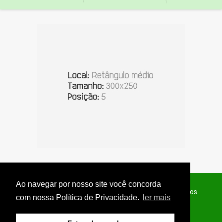
Ao navegar por nosso site você concorda
© Copyright 2026 - Jornal do Interior - Todos os direitos
com nossa Política de Privacidade.
ler mais
reservados