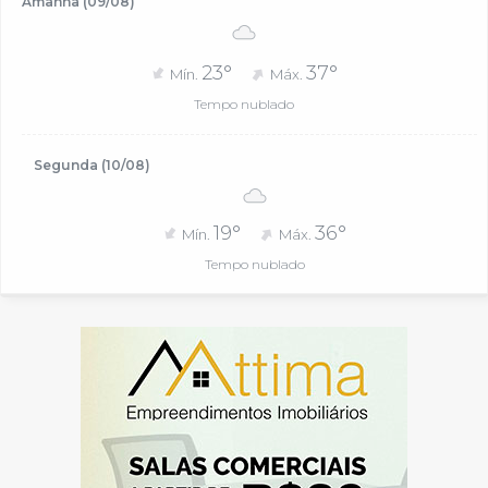
Amanhã (09/08)
23°
37°
Mín.
Máx.
Tempo nublado
Segunda (10/08)
19°
36°
Mín.
Máx.
Tempo nublado