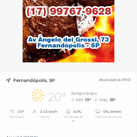
Fernandópolis, SP
Atualizado às 07h01
20°
Tempo limpo
Mín.
19°
Máx.
35°
20°
2.43 km/h
63%
0% (0mm)
Sensação
Vento
Umidade do
Chance de chuva
ar