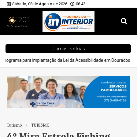
Sábado, 08 de Agosto de 2026
08:42
20°
Fernandópolis, SP
Últimas notícias
antação da Lei da Acessibilidade em Dourados
Cidades
PrefCG
Turismo
TURISMO
4º Mira Estrela Fishing