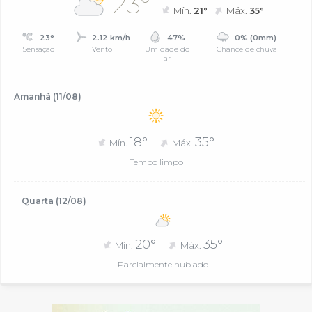
23°
Mín.
21°
Máx.
35°
23°
2.12 km/h
47%
0% (0mm)
Sensação
Vento
Umidade do
Chance de chuva
ar
Amanhã (11/08)
18°
35°
Mín.
Máx.
Tempo limpo
Quarta (12/08)
20°
35°
Mín.
Máx.
Parcialmente nublado