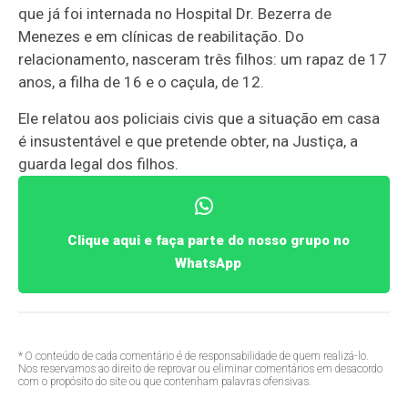
que já foi internada no Hospital Dr. Bezerra de
Menezes e em clínicas de reabilitação. Do
relacionamento, nasceram três filhos: um rapaz de 17
anos, a filha de 16 e o caçula, de 12.
Ele relatou aos policiais civis que a situação em casa
é insustentável e que pretende obter, na Justiça, a
guarda legal dos filhos.
Clique aqui e faça parte do nosso grupo no
WhatsApp
* O conteúdo de cada comentário é de responsabilidade de quem realizá-lo.
Nos reservamos ao direito de reprovar ou eliminar comentários em desacordo
com o propósito do site ou que contenham palavras ofensivas.