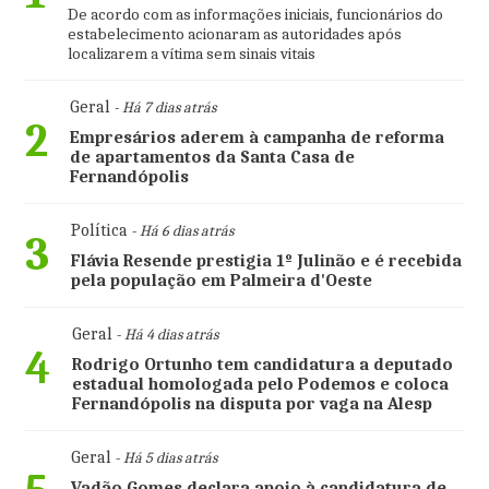
De acordo com as informações iniciais, funcionários do
estabelecimento acionaram as autoridades após
localizarem a vítima sem sinais vitais
Geral
- Há 7 dias atrás
2
Empresários aderem à campanha de reforma
de apartamentos da Santa Casa de
Fernandópolis
Política
- Há 6 dias atrás
3
Flávia Resende prestigia 1º Julinão e é recebida
pela população em Palmeira d'Oeste
Geral
- Há 4 dias atrás
4
Rodrigo Ortunho tem candidatura a deputado
estadual homologada pelo Podemos e coloca
Fernandópolis na disputa por vaga na Alesp
Geral
- Há 5 dias atrás
Vadão Gomes declara apoio à candidatura de