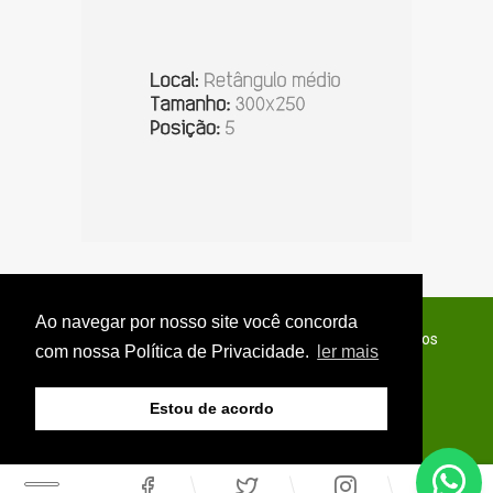
Ao navegar por nosso site você concorda
© Copyright 2026 - Jornal do Interior - Todos os direitos
com nossa Política de Privacidade.
ler mais
reservados
Estou de acordo