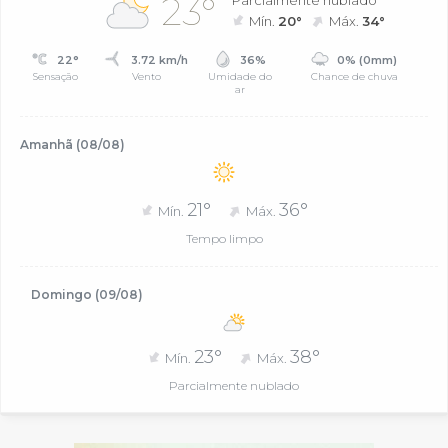
23°
Parcialmente nublado
Mín.
20°
Máx.
34°
22°
3.72 km/h
36%
0% (0mm)
Sensação
Vento
Umidade do
Chance de chuva
ar
Amanhã (08/08)
21°
36°
Mín.
Máx.
Tempo limpo
Domingo (09/08)
23°
38°
Mín.
Máx.
Parcialmente nublado