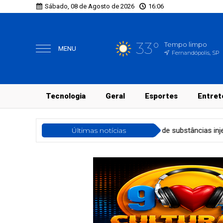
Sábado, 08 de Agosto de 2026
16:06
33°
Tempo limpo
MENU
Fernandópolis, SP
Tecnologia
Geral
Esportes
Entret
ma de contrabando de substâncias injetáveis para emagrecimento
Últimas notícias