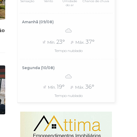
Sensação
Vento
Umidade
Chance de chuva
do ar
Amanhã (09/08)
ão
23°
37°
Mín.
Máx.
Tempo nublado
Segunda (10/08)
19°
36°
Mín.
Máx.
Tempo nublado