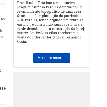
Brasilândia. Próximo a este núcleo,
Joaquim Antônio Pereira determinou o
levantamento topográfico de uma área
destinada à implantação do patrimônio
 ter
Vila Pereira, tendo erguido um cruzeiro
em 1939, e construído uma capela, mais
tarde demolida para construção da Igreja
do.
matriz. Em 1943, as vilas receberam a
em
visita do interventor federal Fernando
Costa.
.
Ver mais notícias
o
sse