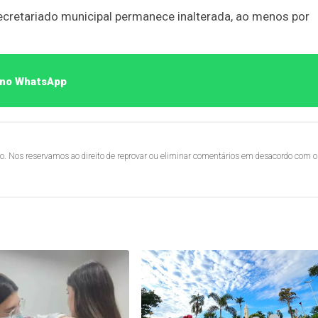
ecretariado municipal permanece inalterada, ao menos por
o no WhatsApp
lo. Nos reservamos ao direito de reprovar ou eliminar comentários em desacordo com o