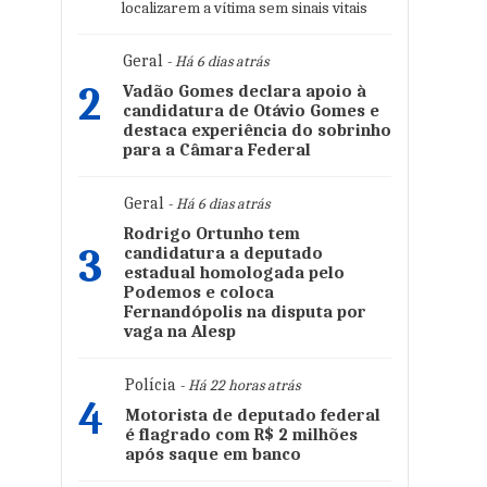
localizarem a vítima sem sinais vitais
Geral
- Há 6 dias atrás
2
Vadão Gomes declara apoio à
candidatura de Otávio Gomes e
destaca experiência do sobrinho
para a Câmara Federal
Geral
- Há 6 dias atrás
Rodrigo Ortunho tem
3
candidatura a deputado
estadual homologada pelo
Podemos e coloca
Fernandópolis na disputa por
vaga na Alesp
Polícia
- Há 22 horas atrás
4
Motorista de deputado federal
é flagrado com R$ 2 milhões
após saque em banco