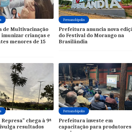
s
Fernandópolis
a de Multivacinação
Prefeitura anuncia nova ediç
 imunizar crianças e
do Festival do Morango na
tes menores de 15
Brasilândia
s
Fernandópolis
 Represa” chega à 9ª
Prefeitura investe em
divulga resultados
capacitação para produtores