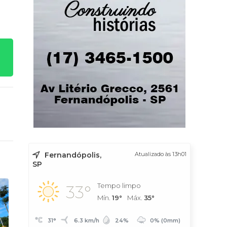
Fernandópolis,
Atualizado às 13h01
SP
Tempo limpo
33°
Mín.
19°
Máx.
35°
31°
6.3 km/h
24%
0% (0mm)