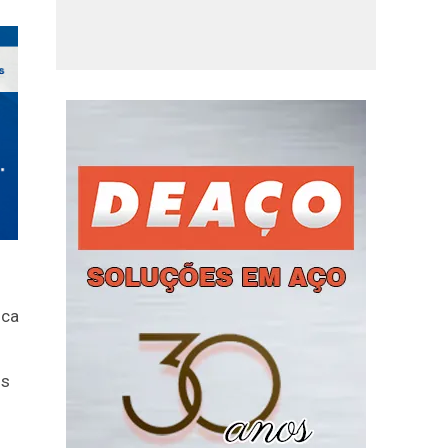
sca
os