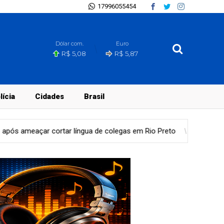
17996055454
Dólar com.
Euro
R$ 5,08
R$ 5,87
lícia
Cidades
Brasil
de colegas em Rio Preto
Política
EUA e Paraguai firmam acord