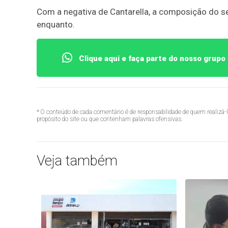
Com a negativa de Cantarella, a composição do s
enquanto.
Clique aqui e faça parte do nosso grup
* O conteúdo de cada comentário é de responsabilidade de quem realizá-
propósito do site ou que contenham palavras ofensivas.
Veja também