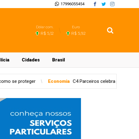
17996055454
Dólar com.
Euro
R$ 5,12
R$ 5,92
lícia
Cidades
Brasil
onomia
C4 Parceiros celebra premiação de parceiro pela Stellantis