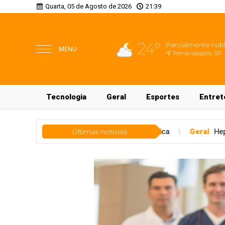
Quarta, 05 de Agosto de 2026
21:39
24°
Parcialmente nub
MENU
Fernandópolis, SP
Tecnologia
Geral
Esportes
Entret
ões de iluminação pública
Últimas notícias
Geral
Hepatites virais: conheça os