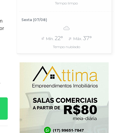
Tempo limpo
Sexta (07/08)
em
or
22°
37°
Mín.
Máx.
Tempo nublado
,