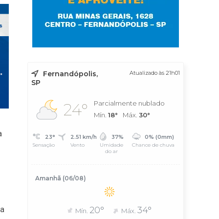
Fernandópolis,
Atualizado às 21h01
SP
Parcialmente nublado
24°
Mín.
18°
Máx.
30°
a
23°
2.51 km/h
37%
0% (0mm)
Sensação
Vento
Umidade
Chance de chuva
do ar
Amanhã (06/08)
ia
20°
34°
Mín.
Máx.