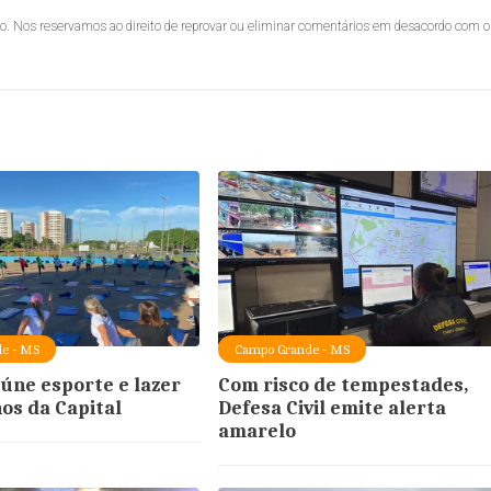
lo. Nos reservamos ao direito de reprovar ou eliminar comentários em desacordo com o
e - MS
Campo Grande - MS
úne esporte e lazer
Com risco de tempestades,
nos da Capital
Defesa Civil emite alerta
amarelo