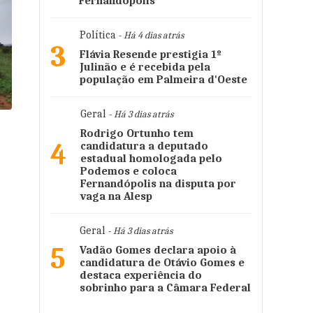
Fernandópolis
Política
- Há 4 dias atrás
3
Flávia Resende prestigia 1º
Julinão e é recebida pela
população em Palmeira d'Oeste
Geral
- Há 3 dias atrás
Rodrigo Ortunho tem
4
candidatura a deputado
estadual homologada pelo
Podemos e coloca
Fernandópolis na disputa por
vaga na Alesp
Geral
- Há 3 dias atrás
5
Vadão Gomes declara apoio à
candidatura de Otávio Gomes e
destaca experiência do
sobrinho para a Câmara Federal