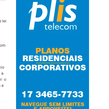
 lei
com
cio
 a
r: o
a e