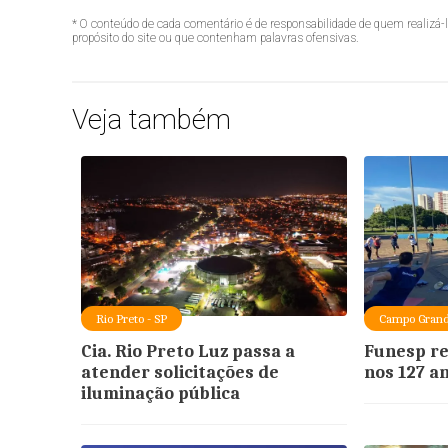
* O conteúdo de cada comentário é de responsabilidade de quem realizá-
propósito do site ou que contenham palavras ofensivas.
Veja também
Rio Preto - SP
Campo Grand
Cia. Rio Preto Luz passa a
Funesp re
atender solicitações de
nos 127 a
iluminação pública