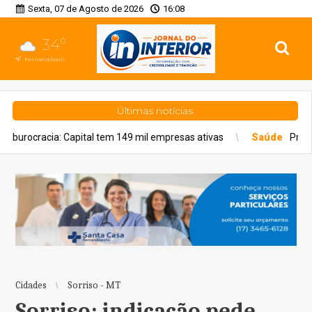
Sexta, 07 de Agosto de 2026
16:08
34°
Fernandópolis, SP
Últimas notícias
al tem 149 mil empresas ativas
Saúde
Prefeitura anuncia nova 
Cidades
Sorriso - MT
Sorriso: indicação pede