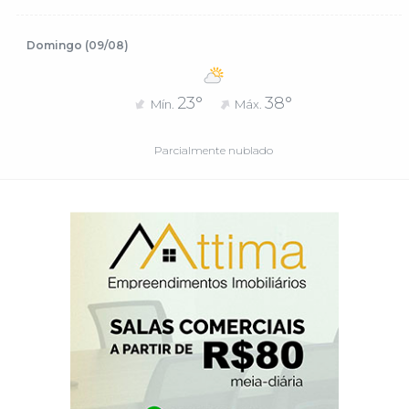
Domingo (09/08)
23°
38°
Mín.
Máx.
Parcialmente nublado