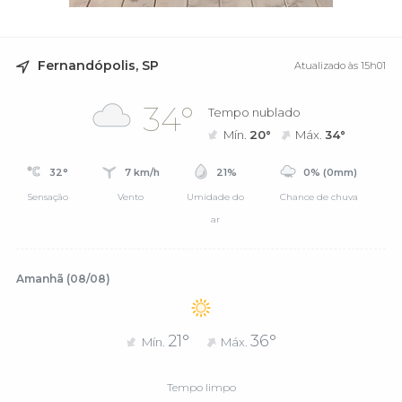
Fernandópolis, SP
Atualizado às 15h01
34°
Tempo nublado
Mín.
20°
Máx.
34°
32°
7 km/h
21%
0% (0mm)
Sensação
Vento
Umidade do
Chance de chuva
ar
Amanhã (08/08)
21°
36°
Mín.
Máx.
Tempo limpo