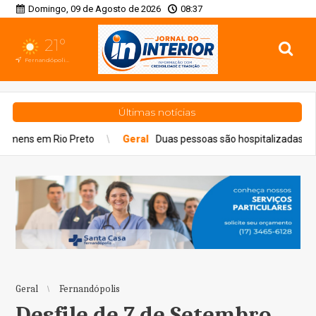
Domingo, 09 de Agosto de 2026
08:37
21°
Fernandópolis, SP
Últimas notícias
Geral
Duas pessoas são hospitalizadas por inalação de fumaça em i
Geral
Fernandópolis
Desfile de 7 de Setembro