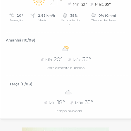
21°
Mín.
21°
Máx.
35°
20°
2.83 km/h
39%
0% (0mm)
Sensação
Vento
Umidade do
Chance de chuva
ar
Amanhã (10/08)
20°
36°
Mín.
Máx.
Parcialmente nublado
Terça (11/08)
18°
35°
Mín.
Máx.
Tempo nublado