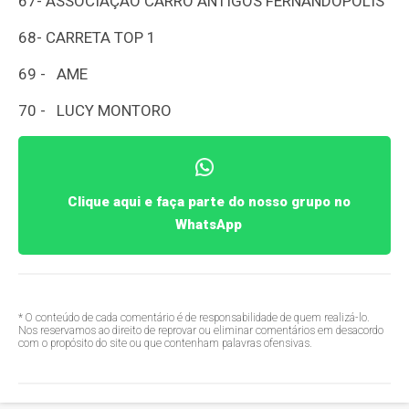
67-
ASSOCIAÇAO CARRO ANTIGOS FERNANDÓPOLIS
68-
CARRETA TOP 1
69 - AME
70 - LUCY MONTORO
Clique aqui e faça parte do nosso grupo no
WhatsApp
* O conteúdo de cada comentário é de responsabilidade de quem realizá-lo.
Nos reservamos ao direito de reprovar ou eliminar comentários em desacordo
com o propósito do site ou que contenham palavras ofensivas.