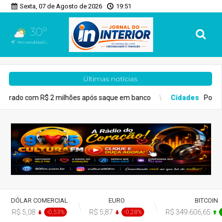
Sexta, 07 de Agosto de 2026
19:51
30°
Fernandópolis, SP
Últimas notícias
ões após saque em banco
Cidades
Poupatempo de Fernandópoli
DÓLAR COMERCIAL
EURO
BITCOIN
R$ 5,08
R$ 5,87
R$ 349.606,65
-0,53%
-0,28%