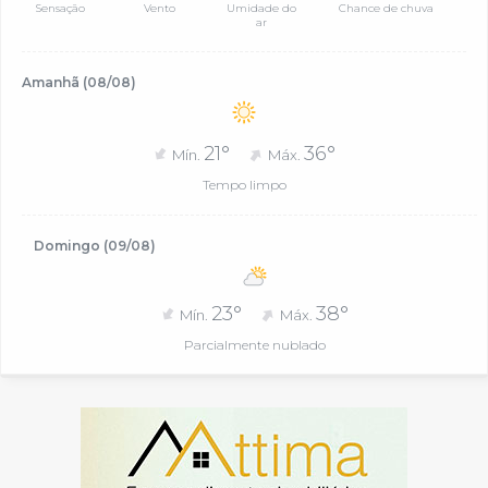
Sensação
Vento
Umidade do
Chance de chuva
ar
Amanhã (08/08)
21°
36°
Mín.
Máx.
Tempo limpo
Domingo (09/08)
23°
38°
Mín.
Máx.
Parcialmente nublado