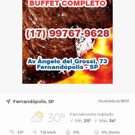
Fernandópolis, SP
Atualizado às 18h01
30°
Parcialmente nublado
Mín.
20°
Máx.
34°
29°
7.16 km/h
31%
0% (0mm)