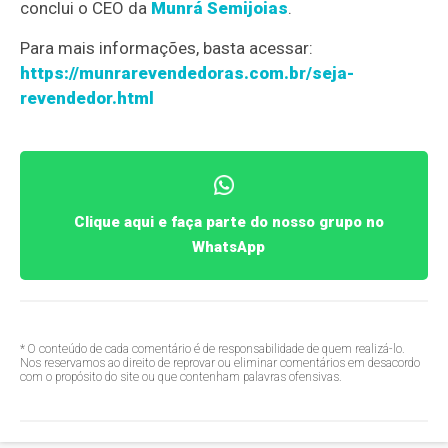
conclui o CEO da
Munrá Semijoias
.
Para mais informações, basta acessar:
https://munrarevendedoras.com.br/seja-
revendedor.html
Clique aqui e faça parte do nosso grupo no
WhatsApp
* O conteúdo de cada comentário é de responsabilidade de quem realizá-lo.
Nos reservamos ao direito de reprovar ou eliminar comentários em desacordo
com o propósito do site ou que contenham palavras ofensivas.