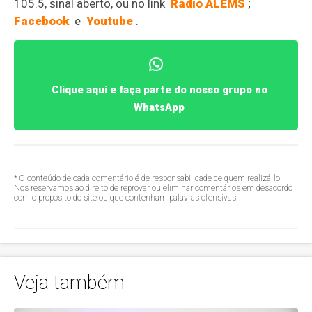
105.5, sinal aberto, ou no link
Rádio ALEMS
;
Facebook
e
Youtube
.
Clique aqui e faça parte do nosso grupo no
WhatsApp
* O conteúdo de cada comentário é de responsabilidade de quem realizá-lo.
Nos reservamos ao direito de reprovar ou eliminar comentários em desacordo
com o propósito do site ou que contenham palavras ofensivas.
Veja também