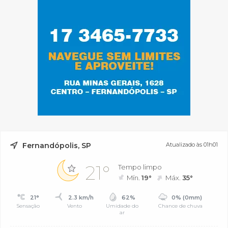
Fernandópolis, SP
Atualizado às 01h01
21°
Tempo limpo
Mín.
19°
Máx.
35°
21°
2.3 km/h
62%
0% (0mm)
Sensação
Vento
Umidade do
Chance de chuva
ar