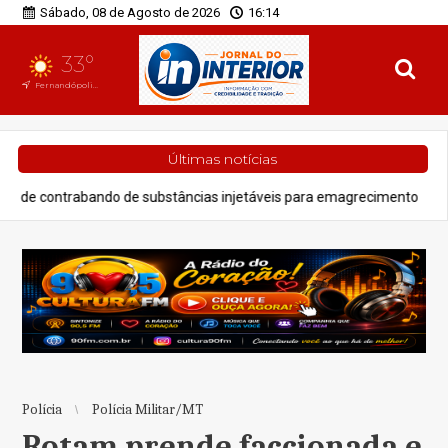
Sábado, 08 de Agosto de 2026
16:14
33°
Fernandópolis, SP
Últimas notícias
e substâncias injetáveis para emagrecimento
Polícia
Açougueiro
Polícia
Polícia Militar/MT
Rotam prende faccionada e