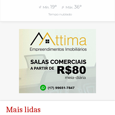
19°
36°
Mín.
Máx.
Tempo nublado
Mais lidas