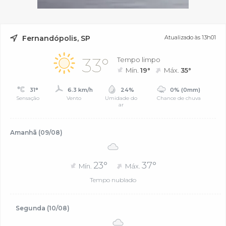
Fernandópolis, SP
Atualizado às 13h01
33°
Tempo limpo
Mín.
19°
Máx.
35°
31°
6.3 km/h
24%
0% (0mm)
Sensação
Vento
Umidade do
Chance de chuva
ar
Amanhã (09/08)
23°
37°
Mín.
Máx.
Tempo nublado
Segunda (10/08)