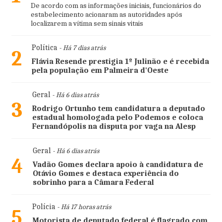
De acordo com as informações iniciais, funcionários do
estabelecimento acionaram as autoridades após
localizarem a vítima sem sinais vitais
Política
- Há 7 dias atrás
2
Flávia Resende prestigia 1º Julinão e é recebida
pela população em Palmeira d'Oeste
Geral
- Há 6 dias atrás
3
Rodrigo Ortunho tem candidatura a deputado
estadual homologada pelo Podemos e coloca
Fernandópolis na disputa por vaga na Alesp
Geral
- Há 6 dias atrás
4
Vadão Gomes declara apoio à candidatura de
Otávio Gomes e destaca experiência do
sobrinho para a Câmara Federal
Polícia
- Há 17 horas atrás
5
Motorista de deputado federal é flagrado com