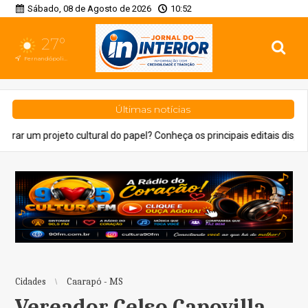
Sábado, 08 de Agosto de 2026
10:52
27°
Fernandópolis, SP
Últimas notícias
tural do papel? Conheça os principais editais disponíveis em São Paulo
Cidades
Caarapó - MS
Vereador Celso Capovilla