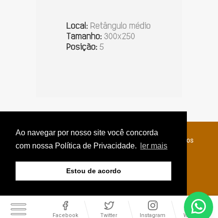
Ao navegar por nosso site você concorda
© Copyright 2026 - Jornal do Interior - Todos os direitos
com nossa Política de Privacidade.
ler mais
reservados
Estou de acordo
Facebook
Twitter
Instagram
WhatsApp