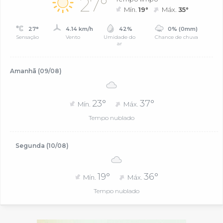
27°
Mín.
19°
Máx.
35°
27°
4.14 km/h
42%
0% (0mm)
Sensação
Vento
Umidade do
Chance de chuva
ar
Amanhã (09/08)
23°
37°
Mín.
Máx.
Tempo nublado
Segunda (10/08)
19°
36°
Mín.
Máx.
Tempo nublado