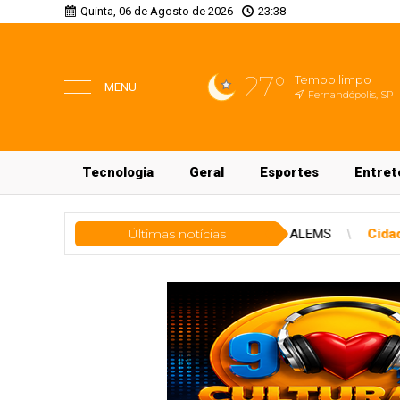
Quinta, 06 de Agosto de 2026
23:38
27°
Tempo limpo
MENU
Fernandópolis, SP
Tecnologia
Geral
Esportes
Entret
iental avançam na ALEMS
Últimas notícias
Cidades
Ações do Conselho Municipa