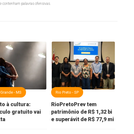
ue contenham palavras ofensivas.
Grande - MS
Rio Preto - SP
o à cultura:
RioPretoPrev tem
culo gratuito vai
patrimônio de R$ 1,32 bi
xta
e superávit de R$ 77,9 mi