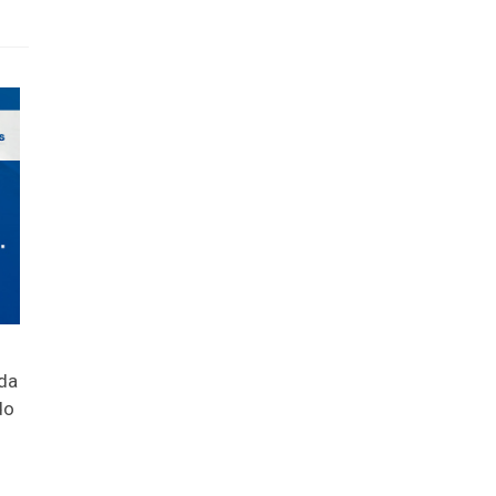
 da
do