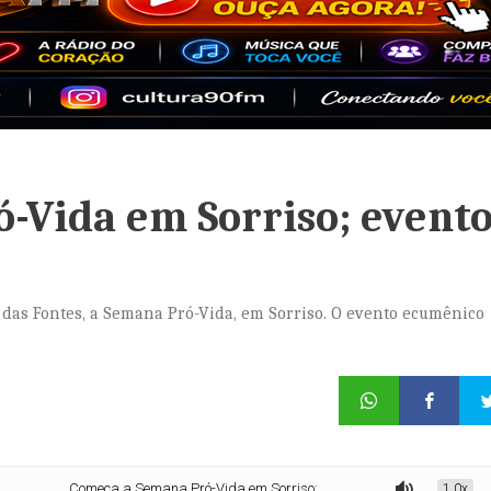
-Vida em Sorriso; event
a das Fontes, a Semana Pró-Vida, em Sorriso. O evento ecumênico
Começa a Semana Pró-Vida em Sorriso; evento prossegue até dia 7
1.0x