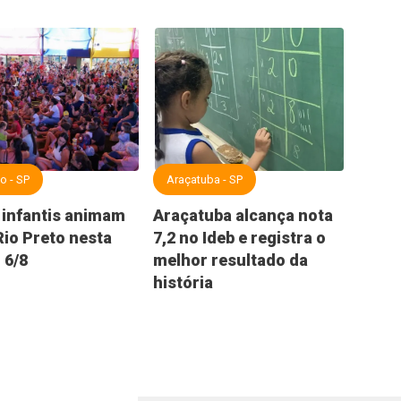
to - SP
Araçatuba - SP
infantis animam
Araçatuba alcança nota
io Preto nesta
7,2 no Ideb e registra o
 6/8
melhor resultado da
história