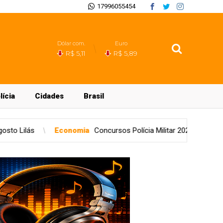
17996055454
Dólar com.
Euro
R$ 5,11
R$ 5,89
lícia
Cidades
Brasil
ursos Polícia Militar 2026: mais de 15 mil oportunidades
Gera