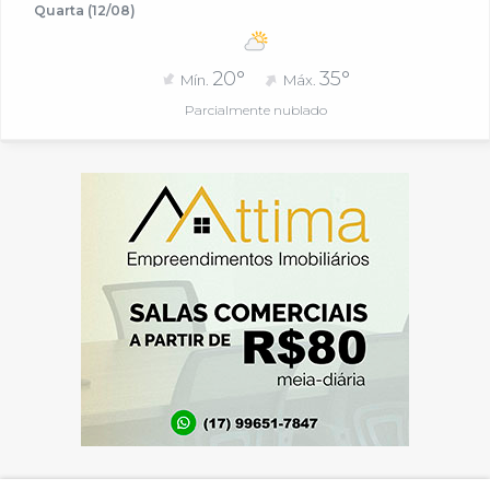
Quarta (12/08)
20°
35°
Mín.
Máx.
Parcialmente nublado