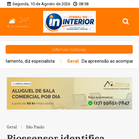
Segunda, 10 de Agosto de 2026
08:58
24°
Fernandópolis, SP
Últimas notícias
alista
Geral
Da apreensão ao acompanhamento: veja como func
Geral
São Paulo
Biossensor identifica