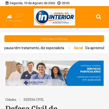
Segunda, 10 de Agosto de 2026
09:30
24°
Fernandópolis, SP
Últimas notícias
nto, diz especialista
Geral
Da apreensão ao acompanhamento: 
Cidades
DEFESA CIVIL
Defesa Civil de