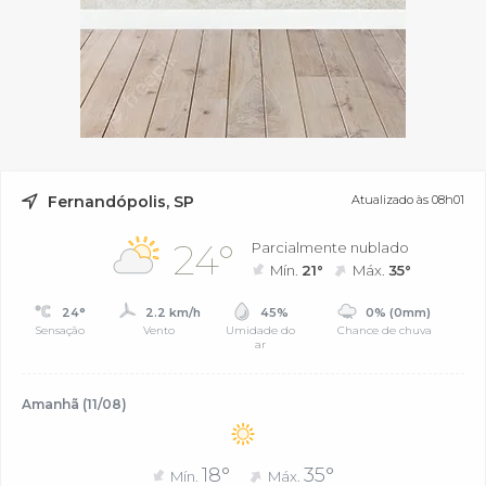
Fernandópolis, SP
Atualizado às 08h01
24°
Parcialmente nublado
Mín.
21°
Máx.
35°
24°
2.2 km/h
45%
0% (0mm)
Sensação
Vento
Umidade do
Chance de chuva
ar
Amanhã (11/08)
18°
35°
Mín.
Máx.