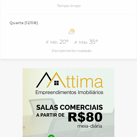
Tempo limpo
Quarta (12/08)
20°
35°
Mín.
Máx.
Parcialmente nublado