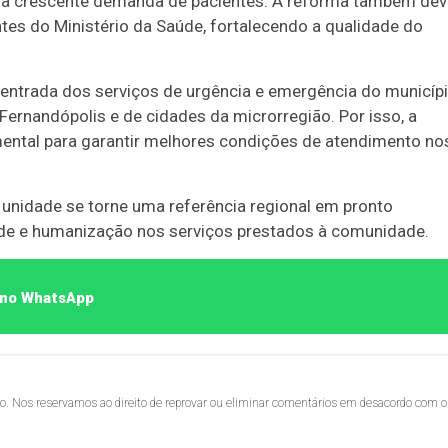
r a crescente demanda de pacientes. A reforma também dev
es do Ministério da Saúde, fortalecendo a qualidade do
 entrada dos serviços de urgência e emergência do municípi
ernandópolis e de cidades da microrregião. Por isso, a
ental para garantir melhores condições de atendimento no
 unidade se torne uma referência regional em pronto
ade e humanização nos serviços prestados à comunidade.
o no WhatsApp
lo. Nos reservamos ao direito de reprovar ou eliminar comentários em desacordo com o