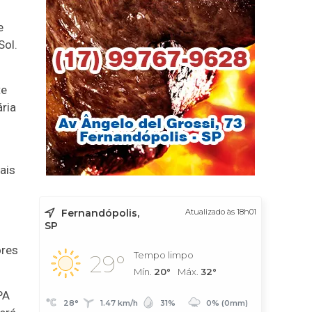
e
Sol.
te
ria
ais
Fernandópolis,
Atualizado às 18h01
SP
ores
Tempo limpo
29°
Mín.
20°
Máx.
32°
PA
28°
1.47 km/h
31%
0% (0mm)