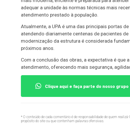
mais moderna, eficiente e preparada para atende
adequar a unidade às normas técnicas mais recent
atendimento prestado à população.
Atualmente, a UPA é uma das principais portas de
atendendo diariamente centenas de pacientes de F
modernização da estrutura é considerada fundam
próximos anos.
Com a conclusão das obras, a expectativa é que a
atendimento, oferecendo mais segurança, agilid
Clique aqui e faça parte do nosso grup
* O conteúdo de cada comentário é de responsabilidade de quem realizá-
propósito do site ou que contenham palavras ofensivas.