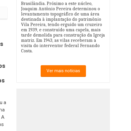
Brasilândia. Próximo a este núcleo,
Joaquim Antônio Pereira determinou o
sa durante 18 meses de obras
levantamento topográfico de uma área
destinada à implantação do patrimônio
Vila Pereira, tendo erguido um cruzeiro
em 1939, e construído uma capela, mais
tarde demolida para construção da Igreja
matriz. Em 1943, as vilas receberam a
es
visita do interventor federal Fernando
Costa.
os
Ver mais notícias
os
u a
uma
 A
os