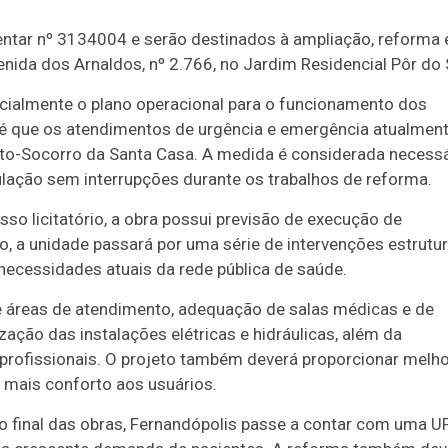
ntar nº 3134004 e serão destinados à ampliação, reforma 
ida dos Arnaldos, nº 2.766, no Jardim Residencial Pôr do 
icialmente o plano operacional para o funcionamento dos
a é que os atendimentos de urgência e emergência atualmen
nto-Socorro da Santa Casa. A medida é considerada necessá
pulação sem interrupções durante os trabalhos de reforma.
o licitatório, a obra possui previsão de execução de
 a unidade passará por uma série de intervenções estrutur
necessidades atuais da rede pública de saúde.
de áreas de atendimento, adequação de salas médicas e de
ação das instalações elétricas e hidráulicas, além da
 profissionais. O projeto também deverá proporcionar melh
 mais conforto aos usuários.
ao final das obras, Fernandópolis passe a contar com uma U