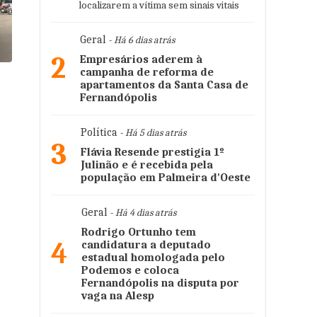
localizarem a vítima sem sinais vitais
Geral
- Há 6 dias atrás
2
Empresários aderem à
campanha de reforma de
apartamentos da Santa Casa de
Fernandópolis
Política
- Há 5 dias atrás
3
Flávia Resende prestigia 1º
Julinão e é recebida pela
população em Palmeira d'Oeste
Geral
- Há 4 dias atrás
Rodrigo Ortunho tem
4
candidatura a deputado
estadual homologada pelo
Podemos e coloca
Fernandópolis na disputa por
vaga na Alesp