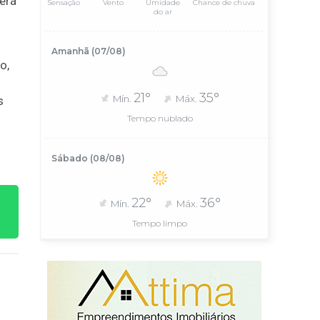
erá
Sensação
Vento
Umidade
Chance de chuva
do ar
Amanhã (07/08)
o,
21°
35°
Mín.
Máx.
s
Tempo nublado
Sábado (08/08)
22°
36°
Mín.
Máx.
Tempo limpo