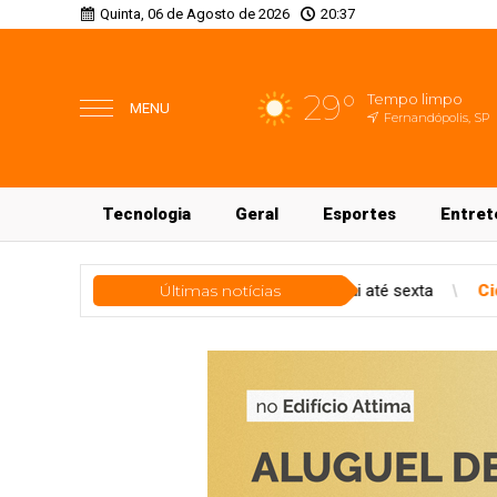
Quinta, 06 de Agosto de 2026
20:37
29°
Tempo limpo
MENU
Fernandópolis, SP
Tecnologia
Geral
Esportes
Entret
ulo gratuito vai até sexta
Últimas notícias
Cidades
RioPretoPrev tem patrimôn