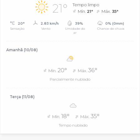
21°
Tempo limpo
Mín.
21°
Máx.
35°
20°
2.83 km/h
39%
0% (0mm)
Sensação
Vento
Umidade do
Chance de chuva
ar
Amanhã (10/08)
20°
36°
Mín.
Máx.
Parcialmente nublado
Terça (11/08)
18°
35°
Mín.
Máx.
Tempo nublado