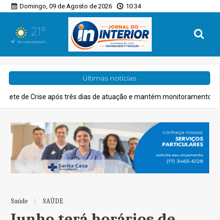
Domingo, 09 de Agosto de 2026
10:34
21°
Fernandópolis, SP
Últimas notícias
após três dias de atuação e mantém monitoramento
Cidades
Domi
Saúde
SAÚDE
Junho terá horários de