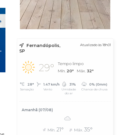
Fernandópolis,
Atualizado às 18h01
SP
Tempo limpo
29°
Mín.
20°
Máx.
32°
28°
1.47 km/h
31%
0% (0mm)
Sensação
Vento
Umidade
Chance de chuva
do ar
Amanhã (07/08)
21°
35°
Mín.
Máx.
os