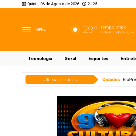
Quinta, 06 de Agosto de 2026
21:25
29°
Tempo limpo
MENU
Fernandópolis, SP
Tecnologia
Geral
Esportes
Entret
ito vai até sexta
Últimas notícias
Cidades
RioPretoPrev tem patrimônio de R$ 