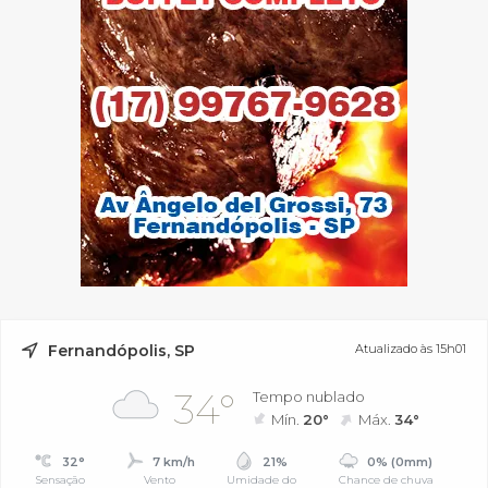
Fernandópolis, SP
Atualizado às 15h01
34°
Tempo nublado
Mín.
20°
Máx.
34°
32°
7 km/h
21%
0% (0mm)
Sensação
Vento
Umidade do
Chance de chuva