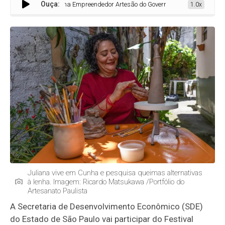
Ouça:
Programa Empreendedor Artesão do Governo de SP é um dos destaques do 
1.0x
Juliana vive em Cunha e pesquisa queimas alternativas
à lenha. Imagem: Ricardo Matsukawa /Portfólio do
Artesanato Paulista
A Secretaria de Desenvolvimento Econômico (SDE)
do Estado de São Paulo vai participar do Festival