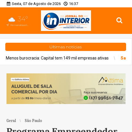
Sexta, 07 de Agosto de 2026
16:37
34°
Fernandópolis, SP
Últimas notícias
al tem 149 mil empresas ativas
Saúde
Prefeitura anuncia nova e
Geral
São Paulo
Programa Empreendedor