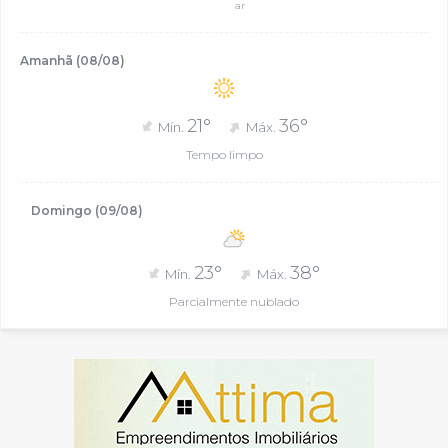
ar
Amanhã (08/08)
21°
36°
Mín.
Máx.
Tempo limpo
Domingo (09/08)
23°
38°
Mín.
Máx.
Parcialmente nublado