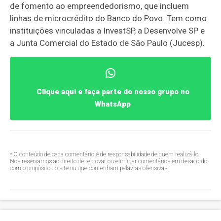
de fomento ao empreendedorismo, que incluem
linhas de microcrédito do Banco do Povo. Tem como
instituições vinculadas a InvestSP, a Desenvolve SP e
a Junta Comercial do Estado de São Paulo (Jucesp).
Clique aqui e faça parte do nosso grupo no
WhatsApp
* O conteúdo de cada comentário é de responsabilidade de quem realizá-lo.
Nos reservamos ao direito de reprovar ou eliminar comentários em desacordo
com o propósito do site ou que contenham palavras ofensivas.