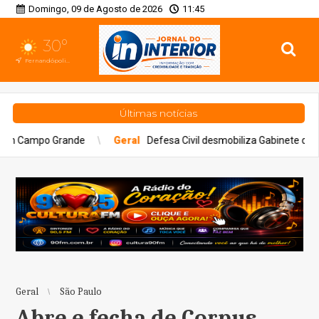
Domingo, 09 de Agosto de 2026
11:45
30°
Fernandópolis, SP
Últimas notícias
Geral
Defesa Civil desmobiliza Gabinete de Crise após três dia
Geral
São Paulo
Abre e fecha de Corpus