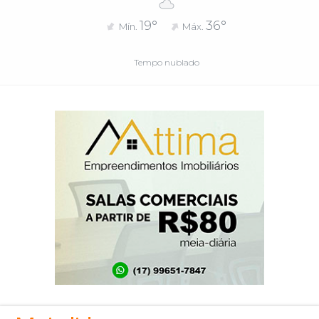
19°
36°
Mín.
Máx.
Tempo nublado