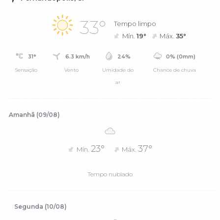
33°
Tempo limpo
Mín.
19°
Máx.
35°
31°
6.3 km/h
24%
0% (0mm)
Sensação
Vento
Umidade do
Chance de chuva
ar
Amanhã (09/08)
23°
37°
Mín.
Máx.
Tempo nublado
Segunda (10/08)