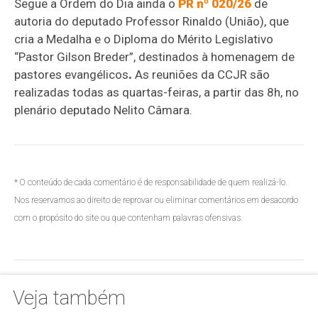
Segue a Ordem do Dia ainda o
PR nº 020/26
de
autoria do deputado Professor Rinaldo (União), que
cria a Medalha e o Diploma do Mérito Legislativo
“Pastor Gilson Breder”, destinados à homenagem de
pastores evangélicos
.
As reuniões da CCJR são
realizadas todas as quartas-feiras, a partir das 8h, no
plenário deputado Nelito Câmara.
* O conteúdo de cada comentário é de responsabilidade de quem realizá-lo.
Nos reservamos ao direito de reprovar ou eliminar comentários em desacordo
com o propósito do site ou que contenham palavras ofensivas.
Veja também