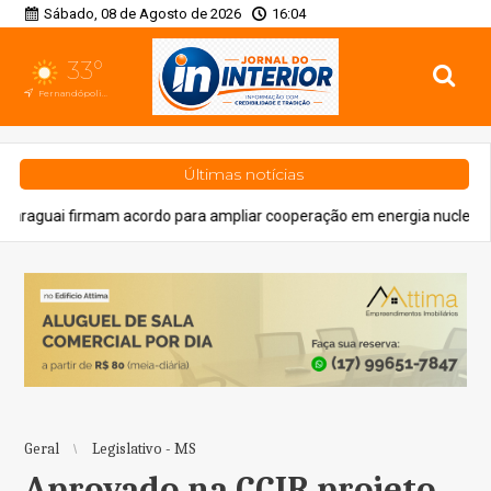
Sábado, 08 de Agosto de 2026
16:04
33°
Fernandópolis, SP
Últimas notícias
do para ampliar cooperação em energia nuclear civil
Cidades
A
Geral
Legislativo - MS
Aprovado na CCJR projeto