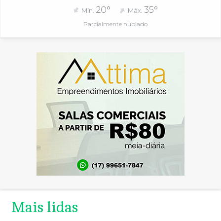
20°
35°
Mín.
Máx.
Parcialmente nublado
Mais lidas