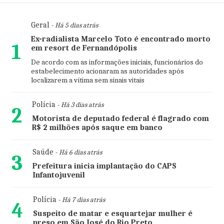
Geral
- Há 5 dias atrás
Ex-radialista Marcelo Toto é encontrado morto
1
em resort de Fernandópolis
De acordo com as informações iniciais, funcionários do
estabelecimento acionaram as autoridades após
localizarem a vítima sem sinais vitais
Polícia
- Há 3 dias atrás
2
Motorista de deputado federal é flagrado com
R$ 2 milhões após saque em banco
Saúde
- Há 6 dias atrás
3
Prefeitura inicia implantação do CAPS
Infantojuvenil
Polícia
- Há 7 dias atrás
4
Suspeito de matar e esquartejar mulher é
preso em São José do Rio Preto