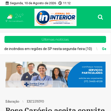
Segunda, 10 de Agosto de 2026
11:12
24°
Fernandópolis, SP
Últimas notícias
 de SP nesta segunda-feira (10)
Geral
Como participar dos editai
Educação
EXCLUSIVO
Rose Carósio aceita convite