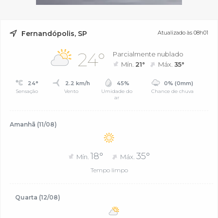
Fernandópolis, SP
Atualizado às 08h01
24°
Parcialmente nublado
Mín.
21°
Máx.
35°
24°
2.2 km/h
45%
0% (0mm)
Sensação
Vento
Umidade do
Chance de chuva
ar
Amanhã (11/08)
18°
35°
Mín.
Máx.
Tempo limpo
Quarta (12/08)