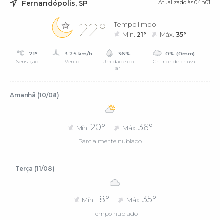
Fernandópolis, SP
Atualizado às 04h01
22°
Tempo limpo
Mín.
21°
Máx.
35°
21°
3.25 km/h
36%
0% (0mm)
Sensação
Vento
Umidade do
Chance de chuva
ar
Amanhã (10/08)
20°
36°
Mín.
Máx.
Parcialmente nublado
Terça (11/08)
18°
35°
Mín.
Máx.
Tempo nublado