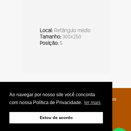
Ao navegar por nosso site você concorda
© Copyright 2026 - Jornal do Interior - Todos os direitos
com nossa Política de Privacidade.
ler mais
reservados
Estou de acordo