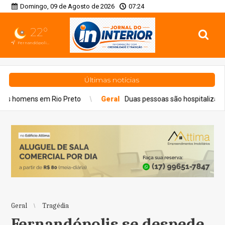
Domingo, 09 de Agosto de 2026
07:24
22°
Fernandópolis, SP
Últimas notícias
reto
Geral
Duas pessoas são hospitalizadas por inalação de fu
Geral
Tragédia
Fernandópolis se despede