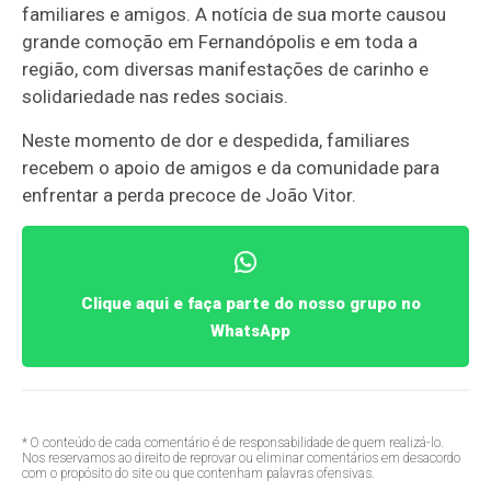
familiares e amigos. A notícia de sua morte causou
grande comoção em Fernandópolis e em toda a
região, com diversas manifestações de carinho e
solidariedade nas redes sociais.
Neste momento de dor e despedida, familiares
recebem o apoio de amigos e da comunidade para
enfrentar a perda precoce de João Vitor.
Clique aqui e faça parte do nosso grupo no
WhatsApp
* O conteúdo de cada comentário é de responsabilidade de quem realizá-lo.
Nos reservamos ao direito de reprovar ou eliminar comentários em desacordo
com o propósito do site ou que contenham palavras ofensivas.