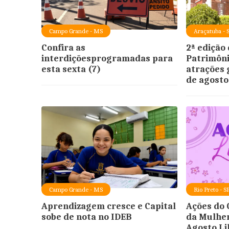
Campo Grande - MS
Araçatuba - 
Confira as
2ª edição 
interdiçõesprogramadas para
Patrimôni
esta sexta (7)
atrações g
de agosto
Campo Grande - MS
Rio Preto - S
Aprendizagem cresce e Capital
Ações do 
sobe de nota no IDEB
da Mulhe
Agosto Li