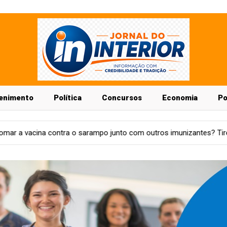
enimento
Política
Concursos
Economia
Po
rampo junto com outros imunizantes? Tire suas dúvidas
Econ