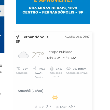
Fernandópolis,
Atualizado às 09h01
SP
Tempo nublado
27°
Mín.
20°
Máx.
34°
 o
27°
7.03
34%
0% (0mm)
os
Sensação
Umidade
Chance de chuva
km/h
do ar
Vento
Amanhã (08/08)
o
21°
36°
Mín.
Máx.