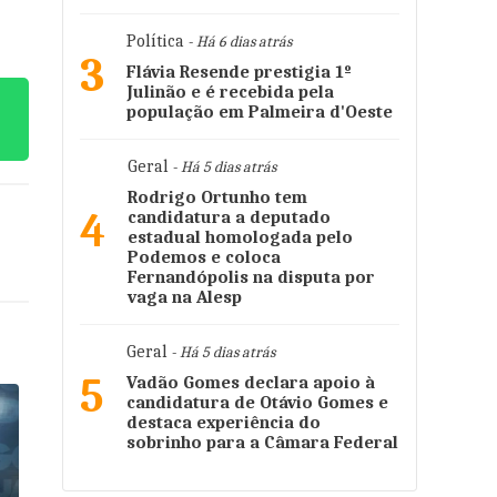
Política
- Há 6 dias atrás
3
Flávia Resende prestigia 1º
Julinão e é recebida pela
população em Palmeira d'Oeste
Geral
- Há 5 dias atrás
Rodrigo Ortunho tem
4
candidatura a deputado
estadual homologada pelo
Podemos e coloca
Fernandópolis na disputa por
vaga na Alesp
Geral
- Há 5 dias atrás
5
Vadão Gomes declara apoio à
candidatura de Otávio Gomes e
destaca experiência do
sobrinho para a Câmara Federal