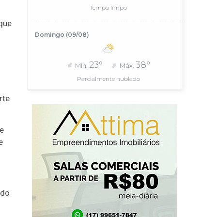
Tempo limpo
 que
Domingo (09/08)
23°
38°
Mín.
Máx.
Parcialmente nublado
rte
e
e
ndo