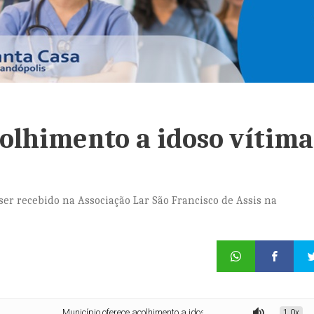
olhimento a idoso vítima
r recebido na Associação Lar São Francisco de Assis na
Município oferece acolhimento a idoso vítima de constrangimento
1.0x