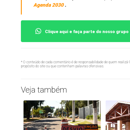
Agenda 2030
.
Clique aqui e faça parte do nosso grup
* O conteúdo de cada comentário é de responsabilidade de quem realizá-
propósito do site ou que contenham palavras ofensivas.
Veja também