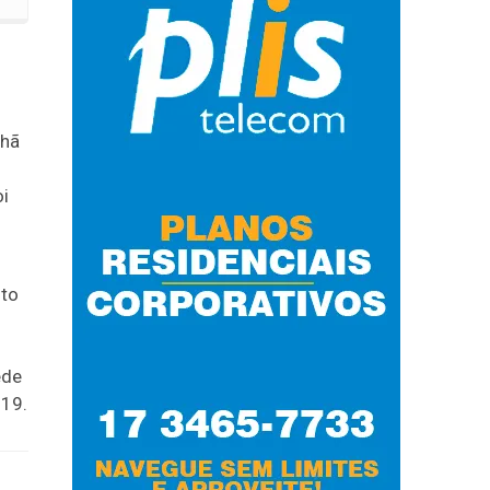
nhã
oi
nto
ede
019.