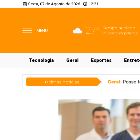
Sexta, 07 de Agosto de 2026
12:21
27°
Tempo nublado
MENU
Fernandópolis, SP
Tecnologia
Geral
Esportes
Entret
para esta sexta (7)
Últimas notícias
Geral
Posso tomar a vacina contra o sa