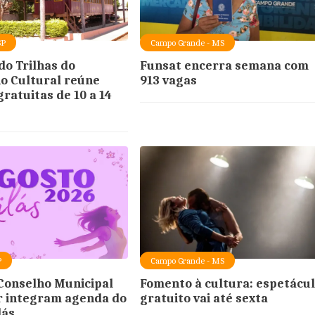
SP
Campo Grande - MS
do Trilhas do
Funsat encerra semana com
o Cultural reúne
913 vagas
ratuitas de 10 a 14
P
Campo Grande - MS
Conselho Municipal
Fomento à cultura: espetácu
r integram agenda do
gratuito vai até sexta
lás