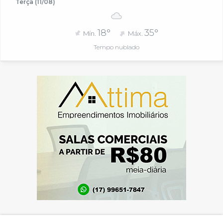
Terça (11/08)
18°
35°
Mín.
Máx.
Tempo nublado