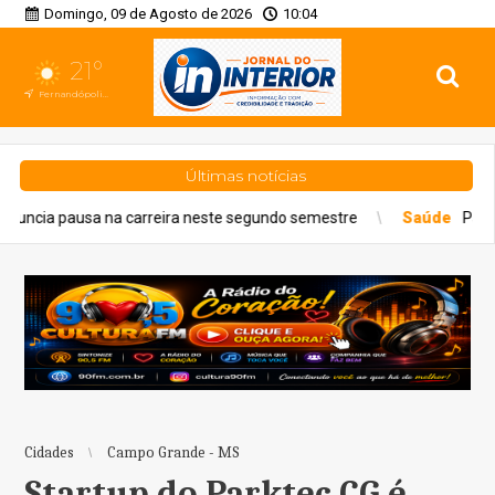
Domingo, 09 de Agosto de 2026
10:04
21°
Fernandópolis, SP
Últimas notícias
arreira neste segundo semestre
Saúde
Paulistanos enfrentam f
Cidades
Campo Grande - MS
Startup do Parktec CG é