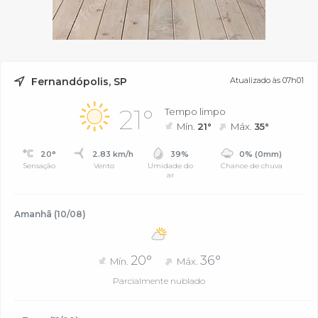
Fernandópolis, SP
Atualizado às 07h01
21°
Tempo limpo
Mín.
21°
Máx.
35°
20°
2.83 km/h
39%
0% (0mm)
Sensação
Vento
Umidade do
Chance de chuva
ar
Amanhã (10/08)
20°
36°
Mín.
Máx.
Parcialmente nublado