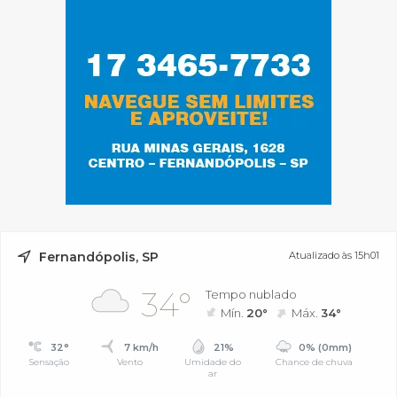
Fernandópolis, SP
Atualizado às 15h01
34°
Tempo nublado
Mín.
20°
Máx.
34°
32°
7 km/h
21%
0% (0mm)
Sensação
Vento
Umidade do
Chance de chuva
ar