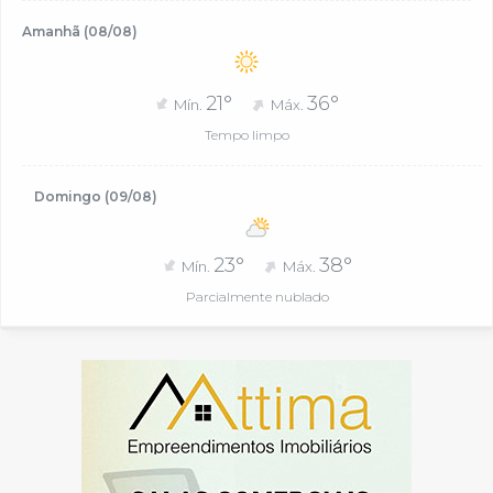
Amanhã (08/08)
21°
36°
Mín.
Máx.
Tempo limpo
Domingo (09/08)
23°
38°
Mín.
Máx.
Parcialmente nublado