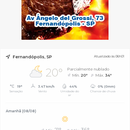
Fernandópolis, SP
Atualizado às 06h01
20°
Parcialmente nublado
Mín.
20°
Máx.
34°
19°
3.47 km/h
44%
0% (0mm)
Sensação
Vento
Umidade do
Chance de chuva
ar
Amanhã (08/08)
21°
36°