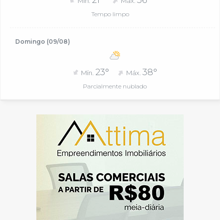
Mín.
Máx.
Tempo limpo
Domingo (09/08)
23°
38°
Mín.
Máx.
Parcialmente nublado