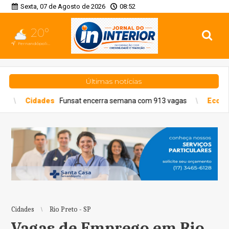
Sexta, 07 de Agosto de 2026
08:52
20°
Fernandópolis, SP
Últimas notícias
Funsat encerra semana com 913 vagas
Economia
Studios bou
Cidades
Rio Preto - SP
Vagas de Emprego em Rio