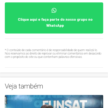
Clique aqui e faça parte do nosso grupo no
WhatsApp
* O conteúdo de cada comentário é de responsabilidade de quem realizá-lo.
Nos reservamos ao direito de reprovar ou eliminar comentários em desacordo
com o propósito do site ou que contenham palavras ofensivas.
Veja também