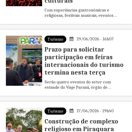
culturais
Com experiâncias gastronômicas e
religiosas, festivais musicais, eventos
esportivos e encontros de negócios,
agenda de julho movimenta municípios ...
29/06/2026 - 16h07
Turismo
Prazo para solicitar
participação em feiras
internacionais do turismo
termina nesta terça
Serão quatro eventos do setor com
estande do Viaje Paraná, órgão de
promoção vinculado à Secretaria Estadual
do Turismo. Em setembro serão feiras ...
27/06/2026 - 19h40
Turismo
Construção de complexo
religioso em Piraquara