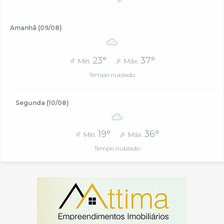
ar
Amanhã (09/08)
23°
37°
Mín.
Máx.
Tempo nublado
Segunda (10/08)
19°
36°
Mín.
Máx.
Tempo nublado