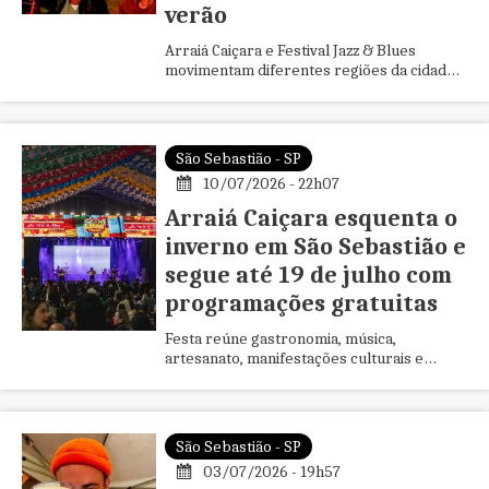
verão
Arraiá Caiçara e Festival Jazz & Blues
movimentam diferentes regiões da cidade
durante o feriado prolongado e reforçam
um calendário que impulsiona...
São Sebastião - SP
10/07/2026 - 22h07
Arraiá Caiçara esquenta o
inverno em São Sebastião e
segue até 19 de julho com
programações gratuitas
Festa reúne gastronomia, música,
artesanato, manifestações culturais e
atrações gratuitas que movimentam o
turismo durante as férias escolares e fe...
São Sebastião - SP
03/07/2026 - 19h57