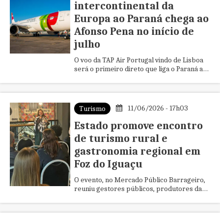
intercontinental da
Europa ao Paraná chega ao
Afonso Pena no início de
julho
O voo da TAP Air Portugal vindo de Lisboa
será o primeiro direto que liga o Paraná ao
continente europeu. A capacidade da
aeronave é para 269 pass...
11/06/2026 - 17h03
Turismo
Estado promove encontro
de turismo rural e
gastronomia regional em
Foz do Iguaçu
O evento, no Mercado Público Barrageiro,
reuniu gestores públicos, produtores da
agricultura familiar, empreendedores e
lideranças do setor com o ...