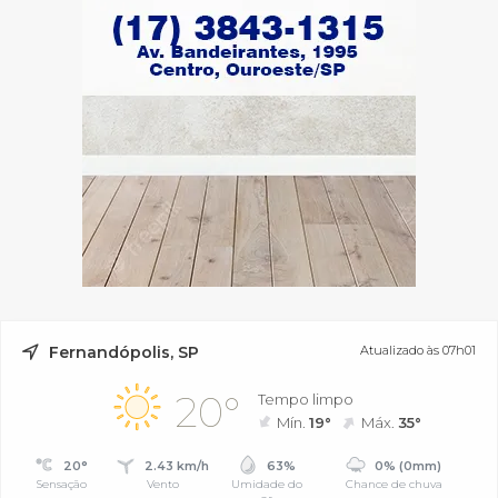
Fernandópolis, SP
Atualizado às 07h01
20°
Tempo limpo
Mín.
19°
Máx.
35°
20°
2.43 km/h
63%
0% (0mm)
Sensação
Vento
Umidade do
Chance de chuva