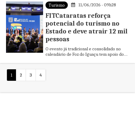
11/06/2026 - 09h28
Turismo
FITCataratas reforça
potencial do turismo no
Estado e deve atrair 12 mil
pessoas
O evento já tradicional e consolidado no
calendário de Foz do Iguaçu tem apoio do
Governo do Estado, através do Viaje Paraná
- órgão de promoção v...
1
2
3
4