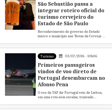
São Sebastião passa a
integrar roteiro oficial do
turismo cervejeiro do
Estado de São Paulo
Reconhecimento do governo do Estado
insere o município nas 'Rotas da Cerveja de
São Paulo', amplia sua projeção turística e
fortalece um segmento q...
03/07/2026 - 10h06
Turismo
Primeiros passageiros
vindos de voo direto de
Portugal desembarcam no
Afonso Pena
O voo da TAP Air Portugal veio de Lisboa,
em uma rota sem escalas, trazendo
passageiros, jornalistas e uma comitiva da
companhia aérea diretamente...