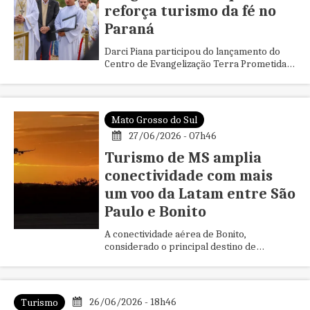
reforça turismo da fé no
Paraná
Darci Piana participou do lançamento do
Centro de Evangelização Terra Prometida,
da Associação Evangelizar é Preciso,
idealizado pelo padre Regina...
Mato Grosso do Sul
27/06/2026 - 07h46
Turismo de MS amplia
conectividade com mais
um voo da Latam entre São
Paulo e Bonito
A conectividade aérea de Bonito,
considerado o principal destino de
ecoturismo do Brasil, será fortalecida a
partir de 25 de outubro com a ampliaçã...
26/06/2026 - 18h46
Turismo