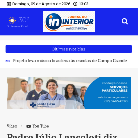
Domingo, 09 de Agosto de 2026
13:03
30°
Fernandópolis, SP
Últimas notícias
eto leva música brasileira às escolas de Campo Grande
Geral
Ve
Vídeo
You Tube
Padre Júlio Lanceloti diz