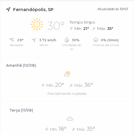
Fernandópolis, SP
Atualizado às 10h01
30°
Tempo limpo
Mín.
21°
Máx.
35°
29°
3.72 km/h
30%
0% (0mm)
Sensação
Vento
Umidade do
Chance de chuva
ar
Amanhã (10/08)
20°
36°
Mín.
Máx.
Parcialmente nublado
Terça (11/08)
18°
35°
Mín.
Máx.