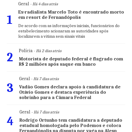
Geral
- Há 4 dias atrás
Ex-radialista Marcelo Toto é encontrado morto
1
em resort de Fernandópolis
De acordo com as informações iniciais, funcionários do
estabelecimento acionaram as autoridades após
localizarem a vítima sem sinais vitais
Polícia
- Há 2 dias atrás
2
Motorista de deputado federal é flagrado com
R$ 2 milhões após saque em banco
Geral
- Há 7 dias atrás
3
Vadão Gomes declara apoio à candidatura de
Otávio Gomes e destaca experiência do
sobrinho para a Câmara Federal
Geral
- Há 7 dias atrás
4
Rodrigo Ortunho tem candidatura a deputado
estadual homologada pelo Podemos e coloca
Fernandópolis na disputa por vaga na Alesp