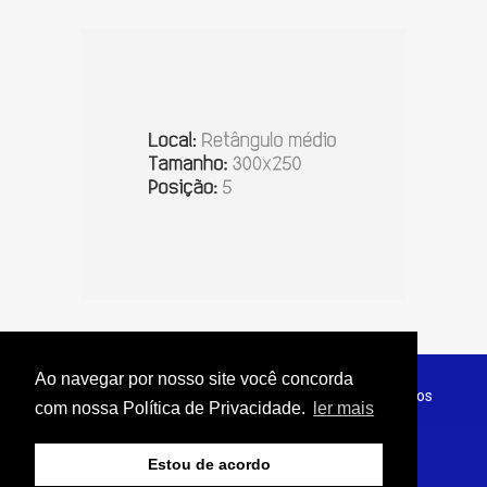
Ao navegar por nosso site você concorda
© Copyright 2026 - Jornal do Interior - Todos os direitos
com nossa Política de Privacidade.
ler mais
reservados
Estou de acordo