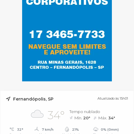
Fernandópolis, SP
Atualizado às 15h01
34°
Tempo nublado
Mín.
20°
Máx.
34°
32°
7 km/h
21%
0% (0mm)