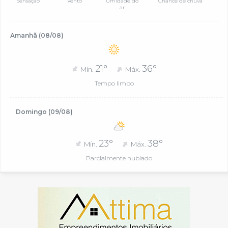
Sensação
Vento
Umidade do
Chance de chuva
ar
Amanhã (08/08)
21°
36°
Mín.
Máx.
Tempo limpo
Domingo (09/08)
23°
38°
Mín.
Máx.
Parcialmente nublado