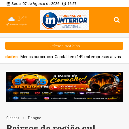
Sexta, 07 de Agosto de 2026
16:57
34°
Fernandópolis, SP
Últimas notícias
urocracia: Capital tem 149 mil empresas ativas
Saúde
Prefeitu
Cidades
Dengue
Bairros da região sul