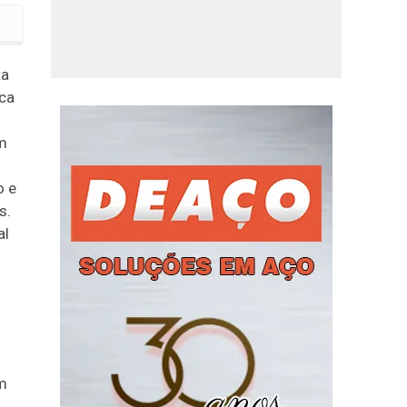
contrabando e descaminho
ta
sca
em
o e
s.
al
am