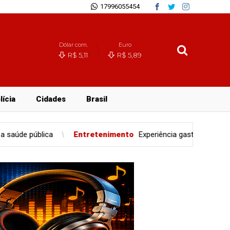
17996055454
Dólar com.
Euro
R$ 5,11
R$ 5,89
lícia
Cidades
Brasil
tenimento
Experiência gastronômica redefine o setor de eventos