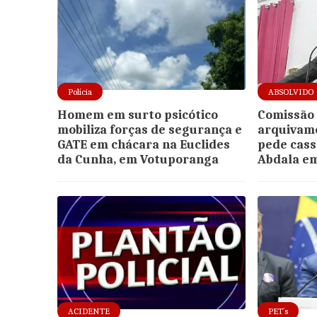
Polícia
ABSOLVIDO
Homem em surto psicótico
Comissão 
mobiliza forças de segurança e
arquivam
GATE em chácara na Euclides
pede cass
da Cunha, em Votuporanga
Abdala e
ACIDENTE
PET´s