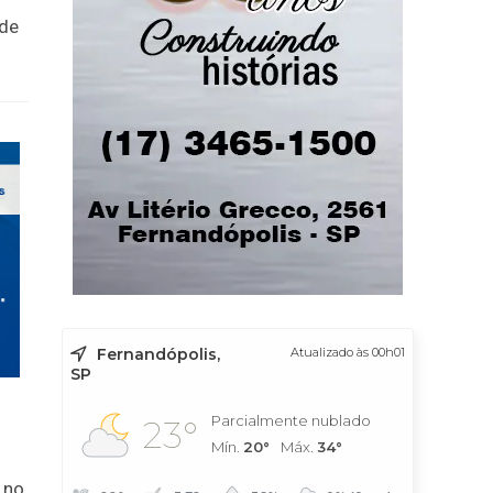
ade
Fernandópolis,
Atualizado às 00h01
SP
Parcialmente nublado
23°
Mín.
20°
Máx.
34°
 no