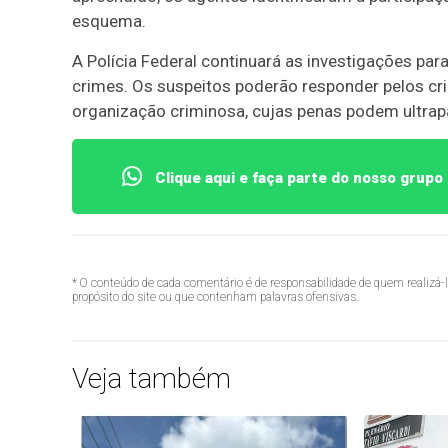
esquema.
A Polícia Federal continuará as investigações par
crimes. Os suspeitos poderão responder pelos cr
organização criminosa, cujas penas podem ultrap
Clique aqui e faça parte do nosso grup
* O conteúdo de cada comentário é de responsabilidade de quem realizá-
propósito do site ou que contenham palavras ofensivas.
Veja também