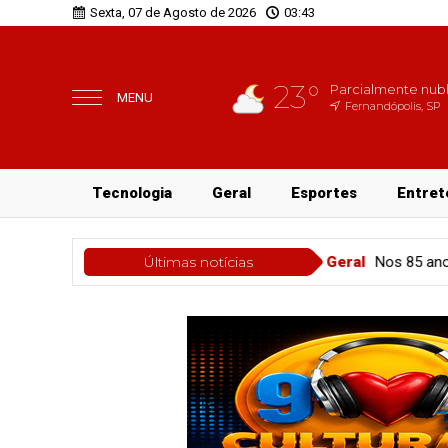
Sexta, 07 de Agosto de 2026
03:43
23°
Parcialmente nub
MENU
Fernandópolis, SP
Tecnologia
Geral
Esportes
Entret
de nota no IDEB
Geral
Últimas notícias
Nos 85 anos do Hospital São Julião, 