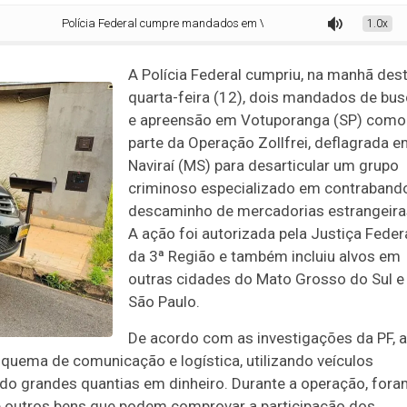
Polícia Federal cumpre mandados em Votuporanga durante operação contra 
1.0x
A Polícia Federal cumpriu, na manhã des
quarta-feira (12), dois mandados de bu
e apreensão em Votuporanga (SP) como
parte da Operação Zollfrei, deflagrada 
Naviraí (MS) para desarticular um grupo
criminoso especializado em contraband
descaminho de mercadorias estrangeira
A ação foi autorizada pela Justiça Feder
da 3ª Região e também incluiu alvos em
outras cidades do Mato Grosso do Sul e
São Paulo.
De acordo com as investigações da PF, a
quema de comunicação e logística, utilizando veículos
ndo grandes quantias em dinheiro. Durante a operação, for
e outros bens que podem comprovar a participação dos