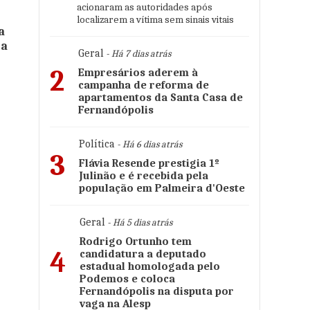
acionaram as autoridades após
localizarem a vítima sem sinais vitais
a
ga
Geral
- Há 7 dias atrás
2
Empresários aderem à
campanha de reforma de
apartamentos da Santa Casa de
Fernandópolis
Política
- Há 6 dias atrás
3
Flávia Resende prestigia 1º
Julinão e é recebida pela
população em Palmeira d'Oeste
Geral
- Há 5 dias atrás
Rodrigo Ortunho tem
4
candidatura a deputado
estadual homologada pelo
Podemos e coloca
Fernandópolis na disputa por
vaga na Alesp