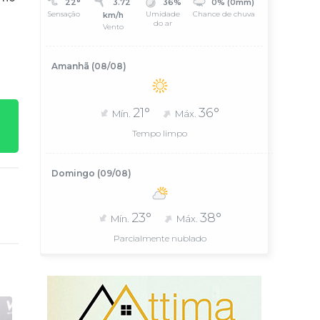
22°
3.72
36%
0% (0mm)
Sensação
Umidade
Chance de chuva
km/h
do ar
Vento
Amanhã (08/08)
21°
36°
Mín.
Máx.
Tempo limpo
Domingo (09/08)
23°
38°
Mín.
Máx.
Parcialmente nublado