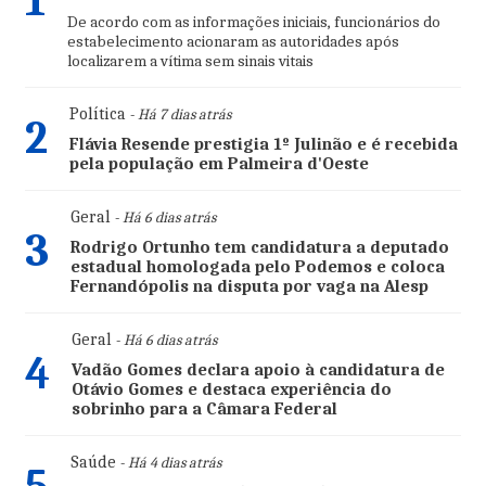
1
De acordo com as informações iniciais, funcionários do
estabelecimento acionaram as autoridades após
localizarem a vítima sem sinais vitais
Política
- Há 7 dias atrás
2
Flávia Resende prestigia 1º Julinão e é recebida
pela população em Palmeira d'Oeste
Geral
- Há 6 dias atrás
3
Rodrigo Ortunho tem candidatura a deputado
estadual homologada pelo Podemos e coloca
Fernandópolis na disputa por vaga na Alesp
Geral
- Há 6 dias atrás
4
Vadão Gomes declara apoio à candidatura de
Otávio Gomes e destaca experiência do
sobrinho para a Câmara Federal
Saúde
- Há 4 dias atrás