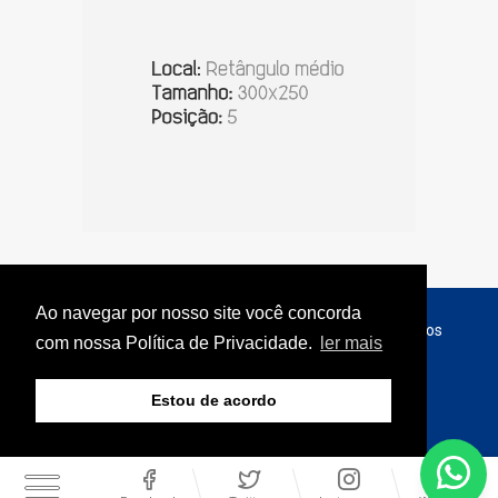
Ao navegar por nosso site você concorda
© Copyright 2026 - Jornal do Interior - Todos os direitos
com nossa Política de Privacidade.
ler mais
reservados
Estou de acordo