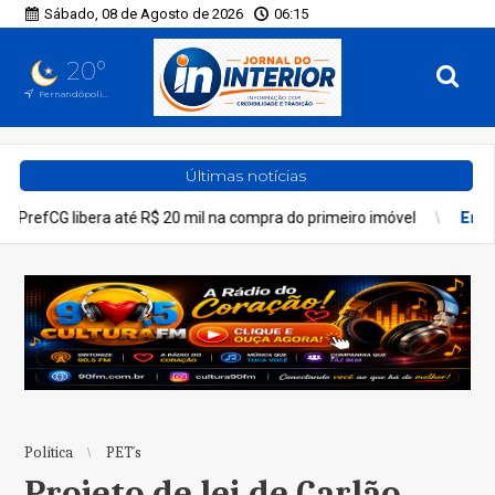
Sábado, 08 de Agosto de 2026
06:15
20°
Fernandópolis, SP
Últimas notícias
té R$ 20 mil na compra do primeiro imóvel
Entretenimento
Insc
Política
PET´s
Projeto de lei de Carlão