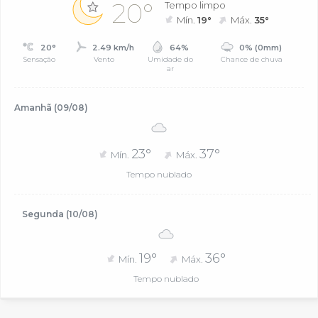
20°
Tempo limpo
Mín.
19°
Máx.
35°
20°
2.49 km/h
64%
0% (0mm)
Sensação
Vento
Umidade do
Chance de chuva
ar
Amanhã (09/08)
23°
37°
Mín.
Máx.
Tempo nublado
Segunda (10/08)
19°
36°
Mín.
Máx.
Tempo nublado