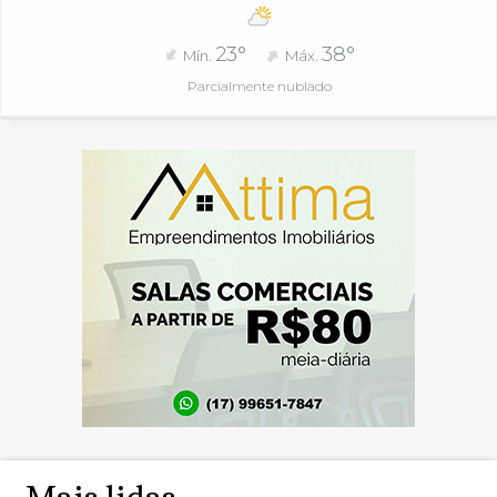
23°
38°
Mín.
Máx.
Parcialmente nublado