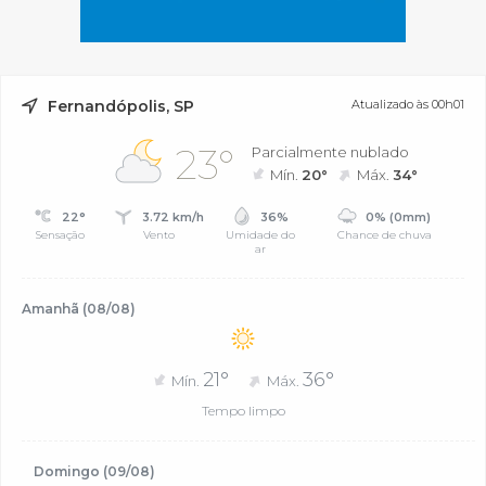
Fernandópolis, SP
Atualizado às 00h01
23°
Parcialmente nublado
Mín.
20°
Máx.
34°
22°
3.72 km/h
36%
0% (0mm)
Sensação
Vento
Umidade do
Chance de chuva
ar
Amanhã (08/08)
21°
36°
Mín.
Máx.
Tempo limpo
Domingo (09/08)