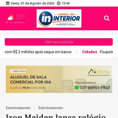
Sexta, 07 de Agosto de 2026
19:43
30°
Fernandópolis, SP
Últimas notícias
hões após saque em banco
Cidades
Poupatempo de Fernandópoli
Entretenimento
Entretenimento
Iron Maiden lança relógio