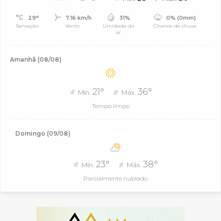
29°
7.16 km/h
31%
0% (0mm)
Sensação
Vento
Umidade do
Chance de chuva
ar
Amanhã (08/08)
21°
36°
Mín.
Máx.
Tempo limpo
Domingo (09/08)
23°
38°
Mín.
Máx.
Parcialmente nublado