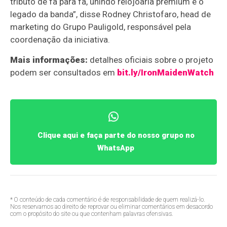
tributo de fã para fã, unindo relojoaria premium e o
legado da banda”, disse Rodney Christofaro, head de
marketing do Grupo Pauligold, responsável pela
coordenação da iniciativa.
Mais informações:
detalhes oficiais sobre o projeto
podem ser consultados em
bit.ly/IronMaidenWatch
Clique aqui e faça parte do nosso grupo no
WhatsApp
* O conteúdo de cada comentário é de responsabilidade de quem realizá-lo.
Nos reservamos ao direito de reprovar ou eliminar comentários em desacordo
com o propósito do site ou que contenham palavras ofensivas.