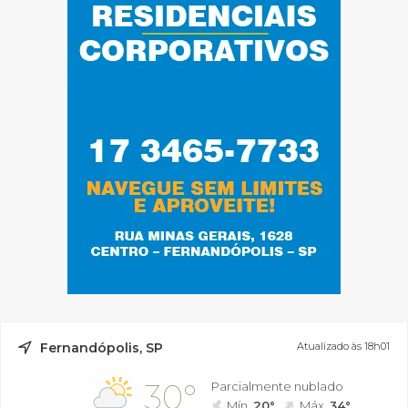
Fernandópolis, SP
Atualizado às 18h01
30°
Parcialmente nublado
Mín.
20°
Máx.
34°