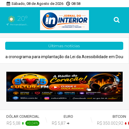
Sábado, 08 de Agosto de 2026
08:58
20°
Fernandópolis, SP
Últimas notícias
 para implantação da Lei da Acessibilidade em Dourados
Cidad
DÓLAR COMERCIAL
EURO
BITCOIN
R$ 5,08
R$ 5,87
R$ 350.002,92
+0,04%
+0,00%