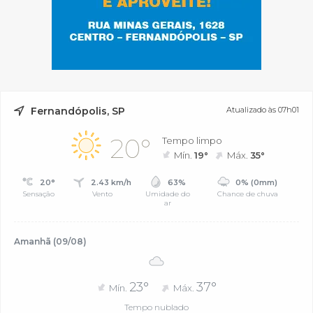
Fernandópolis, SP
Atualizado às 07h01
20°
Tempo limpo
Mín.
19°
Máx.
35°
20°
2.43 km/h
63%
0% (0mm)
Sensação
Vento
Umidade do
Chance de chuva
ar
Amanhã (09/08)
23°
37°
Mín.
Máx.
Tempo nublado