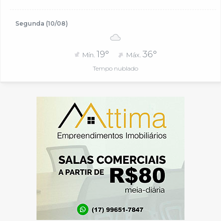
Segunda (10/08)
19°
36°
Mín.
Máx.
Tempo nublado