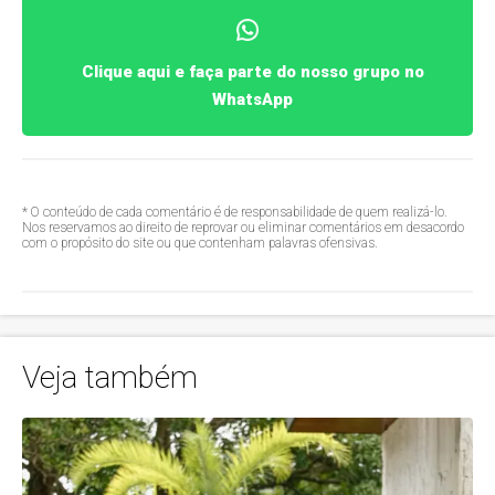
Clique aqui e faça parte do nosso grupo no
WhatsApp
* O conteúdo de cada comentário é de responsabilidade de quem realizá-lo.
Nos reservamos ao direito de reprovar ou eliminar comentários em desacordo
com o propósito do site ou que contenham palavras ofensivas.
Veja também