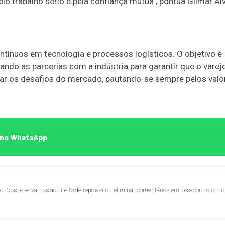
o trabalho sério e pela confiança mútua", pontua Gilmar Al
tínuos em tecnologia e processos logísticos. O objetivo é
tando as parcerias com a indústria para garantir que o varej
ntar os desafios do mercado, pautando-se sempre pelos valo
o no WhatsApp
lo. Nos reservamos ao direito de reprovar ou eliminar comentários em desacordo com o