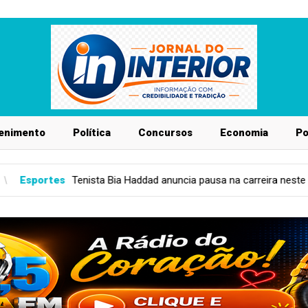
enimento
Política
Concursos
Economia
Po
Haddad anuncia pausa na carreira neste segundo semestre
Sa