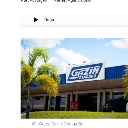
Por:
Postagem
Fonte:
Agência Dino
Ouça:
Grupo Gazin/Divulgação