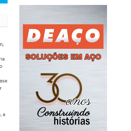
n,
ma
ão
base
r
, a