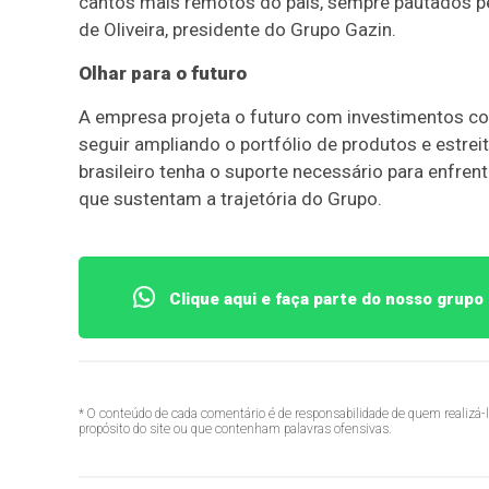
cantos mais remotos do país, sempre pautados pel
de Oliveira, presidente do Grupo Gazin.
Olhar para o futuro
A empresa projeta o futuro com investimentos con
seguir ampliando o portfólio de produtos e estrei
brasileiro tenha o suporte necessário para enfre
que sustentam a trajetória do Grupo.
Clique aqui e faça parte do nosso grup
* O conteúdo de cada comentário é de responsabilidade de quem realizá-
propósito do site ou que contenham palavras ofensivas.