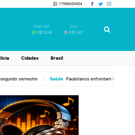
17996055454
Dólar com.
Euro
R$ 5,08
R$ 5,87
lícia
Cidades
Brasil
úde
Paulistanos enfrentam filas para tomar vacina contra sarampo