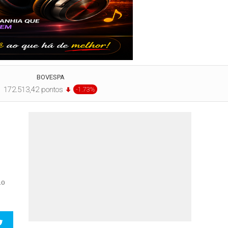
BOVESPA
172.513,42 pontos
-1.73%
no