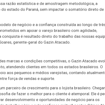
sa razão estatística e de amostragem metodológica, a
o do estado do Paraná, sem impactar o somatório direto de
odelo de negócio e a confiança construída ao longo de trê
metidos em apoiar o varejo brasileiro com agilidade,
a conquista é resultado direto do trabalho das nossas equip
k Soares, gerente-geral do Gazin Atacado.
andes marcas e condições competitivas, o Gazin Atacado evo
to, atendendo clientes em todos os estados brasileiros. O
oio aos pequenos e médios varejistas, contando atualment
tre força de vendas e suporte.
m parceiro de crescimento para o lojista brasileiro. Chegar
ofia de fazer o melhor para o cliente é atemporal. Ele é pe
var desenvolvimento e oportunidades de negócio para os