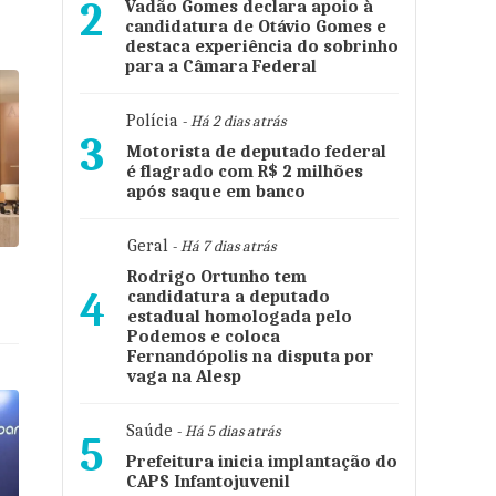
2
Vadão Gomes declara apoio à
candidatura de Otávio Gomes e
destaca experiência do sobrinho
para a Câmara Federal
Polícia
- Há 2 dias atrás
3
Motorista de deputado federal
é flagrado com R$ 2 milhões
após saque em banco
Geral
- Há 7 dias atrás
Rodrigo Ortunho tem
4
candidatura a deputado
estadual homologada pelo
Podemos e coloca
Fernandópolis na disputa por
vaga na Alesp
Saúde
- Há 5 dias atrás
5
Prefeitura inicia implantação do
CAPS Infantojuvenil