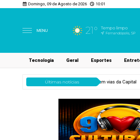
Domingo, 09 de Agosto de 2026
10:01
21°
Tempo limpo
MENU
Fernandópolis, SP
Tecnologia
Geral
Esportes
Entret
dições no trânsito em vias da Capital
Últimas notícias
Esportes
Tenista Bia 