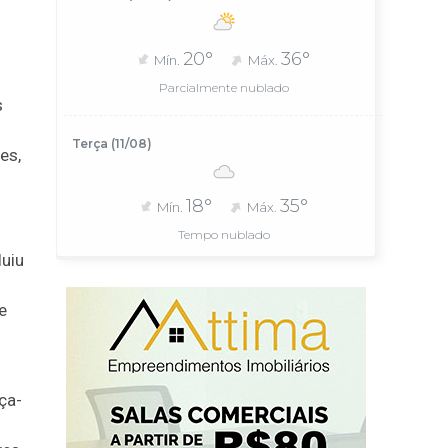
20°
36°
Mín.
Máx.
Parcialmente nublado
s
Terça (11/08)
es,
18°
35°
Mín.
Máx.
Tempo nublado
luiu
e
ça-