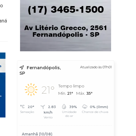
no
aná
Fernandópolis,
Atualizado às 07h01
SP
Tempo limpo
21°
Mín.
21°
Máx.
35°
20°
2.83
39%
0% (0mm)
Sensação
Umidade
Chance de chuva
km/h
do ar
Vento
Amanhã (10/08)