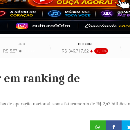
EURO
BITCOIN
R$ 5,87
R$ 349.717,62
+0,00%
-0,10%
r em ranking de
adas de operação nacional, soma faturamento de R$ 2,47 bilhões 