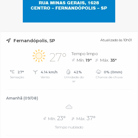
Fernandópolis, SP
Atualizado às 10h01
27°
Tempo limpo
Mín.
19°
Máx.
35°
27°
4.14 km/h
42%
0% (0mm)
Sensação
Vento
Umidade do
Chance de chuva
ar
Amanhã (09/08)
23°
37°
Mín.
Máx.
Tempo nublado