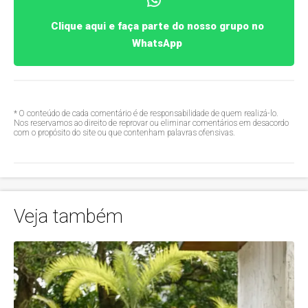
Clique aqui e faça parte do nosso grupo no
WhatsApp
* O conteúdo de cada comentário é de responsabilidade de quem realizá-lo.
Nos reservamos ao direito de reprovar ou eliminar comentários em desacordo
com o propósito do site ou que contenham palavras ofensivas.
Veja também