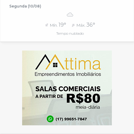
Segunda (10/08)
19°
36°
Mín.
Máx.
Tempo nublado