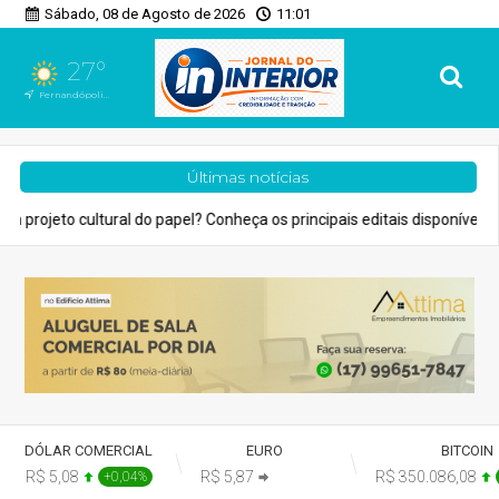
Sábado, 08 de Agosto de 2026
11:01
27°
Fernandópolis, SP
Últimas notícias
el? Conheça os principais editais disponíveis em São Paulo
Cidade
DÓLAR COMERCIAL
EURO
BITCOIN
R$ 5,08
R$ 5,87
R$ 350.086,08
+0,04%
+0,00%