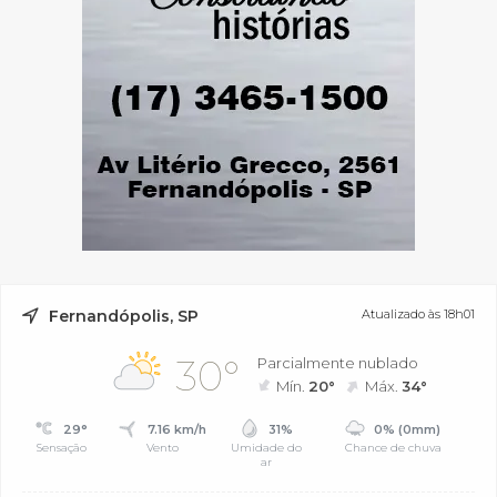
Fernandópolis, SP
Atualizado às 18h01
30°
Parcialmente nublado
Mín.
20°
Máx.
34°
29°
7.16 km/h
31%
0% (0mm)
Sensação
Vento
Umidade do
Chance de chuva
ar