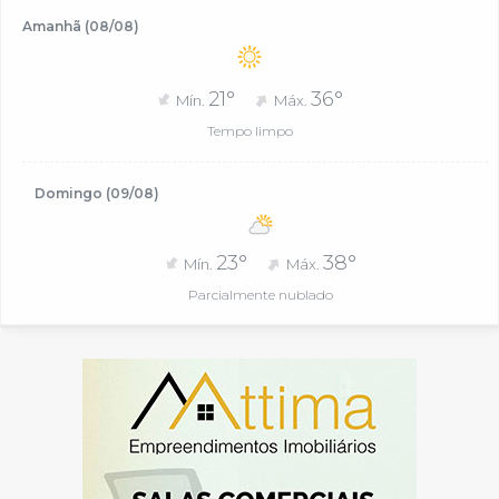
Amanhã (08/08)
21°
36°
Mín.
Máx.
Tempo limpo
Domingo (09/08)
23°
38°
Mín.
Máx.
Parcialmente nublado