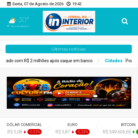
Sexta, 07 de Agosto de 2026
19:42
30°
Fernandópolis, SP
Últimas notícias
ões após saque em banco
Cidades
Poupatempo de Fernandópoli
DÓLAR COMERCIAL
EURO
BITCOIN
R$ 5,08
R$ 5,87
R$ 349.606,65
-0,53%
-0,28%