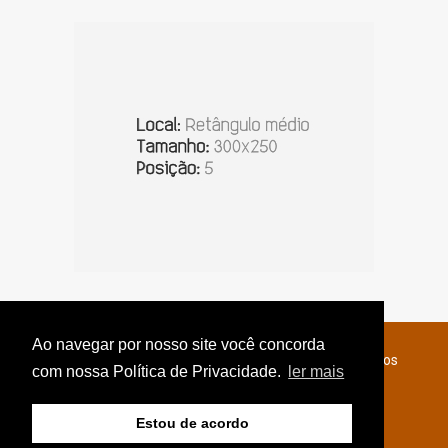
Ao navegar por nosso site você concorda
© Copyright 2026 - Jornal do Interior - Todos os direitos
com nossa Política de Privacidade.
ler mais
reservados
Estou de acordo