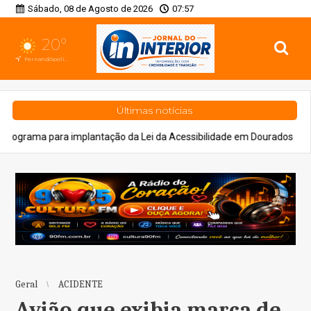
Sábado, 08 de Agosto de 2026
07:57
20°
Fernandópolis, SP
Últimas notícias
lantação da Lei da Acessibilidade em Dourados
Cidades
PrefCG
Geral
ACIDENTE
Avião que exibia marca de