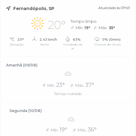
Fernandópolis, SP
Atualizado às 07h01
20°
Tempo limpo
Mín.
19°
Máx.
35°
20°
2.43 km/h
63%
0% (0mm)
Sensação
Vento
Umidade do
Chance de chuva
ar
Amanhã (09/08)
23°
37°
Mín.
Máx.
Tempo nublado
Segunda (10/08)
19°
36°
Mín.
Máx.