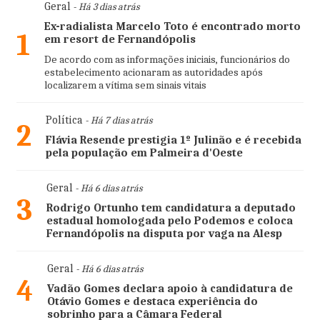
Geral
- Há 3 dias atrás
Ex-radialista Marcelo Toto é encontrado morto
1
em resort de Fernandópolis
De acordo com as informações iniciais, funcionários do
estabelecimento acionaram as autoridades após
localizarem a vítima sem sinais vitais
Política
- Há 7 dias atrás
2
Flávia Resende prestigia 1º Julinão e é recebida
pela população em Palmeira d'Oeste
Geral
- Há 6 dias atrás
3
Rodrigo Ortunho tem candidatura a deputado
estadual homologada pelo Podemos e coloca
Fernandópolis na disputa por vaga na Alesp
Geral
- Há 6 dias atrás
4
Vadão Gomes declara apoio à candidatura de
Otávio Gomes e destaca experiência do
sobrinho para a Câmara Federal