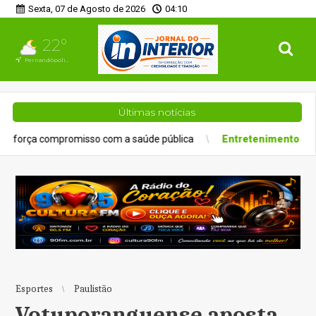
Sexta, 07 de Agosto de 2026
04:10
22°
Fernandópolis, SP
Últimas notícias
sso com a saúde pública
Entretenimento
Experiência gastronôm
Esportes
Paulistão
Votuporanguense aposta