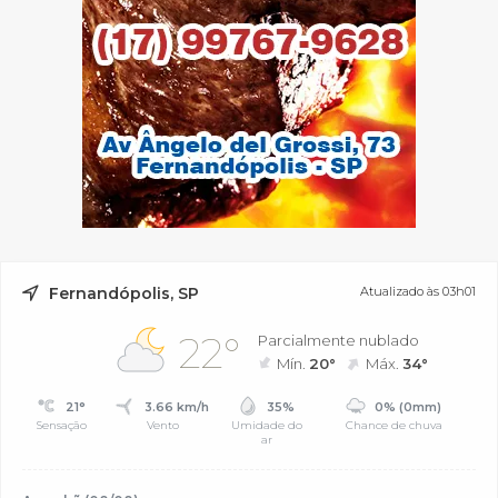
Fernandópolis, SP
Atualizado às 03h01
22°
Parcialmente nublado
Mín.
20°
Máx.
34°
21°
3.66 km/h
35%
0% (0mm)
Sensação
Vento
Umidade do
Chance de chuva
ar