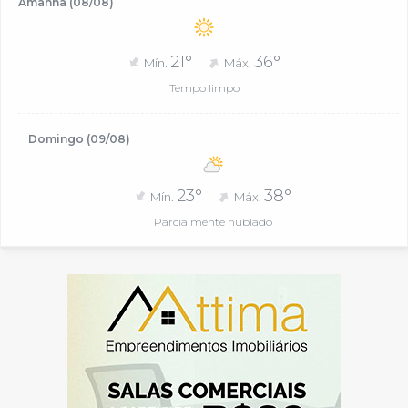
Amanhã (08/08)
21°
36°
Mín.
Máx.
Tempo limpo
Domingo (09/08)
23°
38°
Mín.
Máx.
Parcialmente nublado