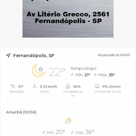
Fernandópolis, SP
Atualizado às 04h01
22°
Tempo limpo
Mín.
21°
Máx.
35°
21°
3.25 km/h
36%
0% (0mm)
Sensação
Vento
Umidade do
Chance de chuva
ar
Amanhã (10/08)
20°
36°
Mín.
Máx.