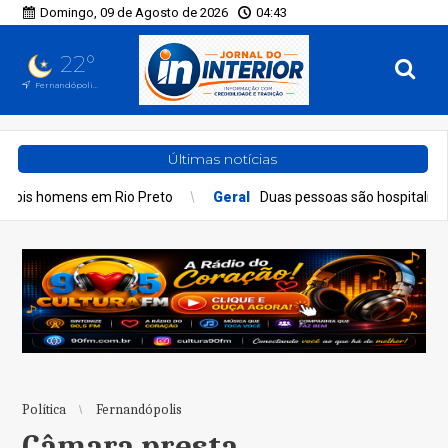
Domingo, 09 de Agosto de 2026
04:43
22°
Fernandópolis, SP
Últimas notícias
reto
Geral
Duas pessoas são hospitalizadas por inalação de fu
Política
Fernandópolis
Câmara presta