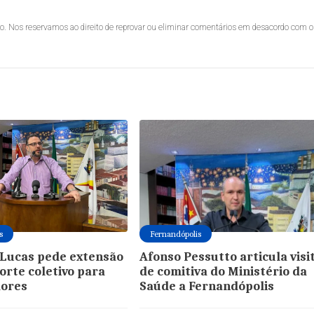
lo. Nos reservamos ao direito de reprovar ou eliminar comentários em desacordo com o
s
Fernandópolis
Lucas pede extensão
Afonso Pessutto articula visi
orte coletivo para
de comitiva do Ministério da
dores
Saúde a Fernandópolis