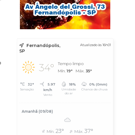
Fernandópolis,
Atualizado às 16h01
SP
o
Tempo limpo
34°
Mín.
19°
Máx.
35°
32°
5.97
18%
0% (0mm)
Sensação
Umidade
Chance de chuva
km/h
do ar
Vento
.
Amanhã (09/08)
23°
37°
Mín.
Máx.