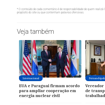
* O conteúdo de cada comentário é de responsabilidade de quem realizá-
propósito do site ou que contenham palavras ofensivas.
Veja também
Internacional
Fernandópoli
EUA e Paraguai firmam acordo
Vereador 
para ampliar cooperação em
de transp
energia nuclear civil
trabalha