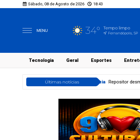
Sábado, 08 de Agosto de 2026
18:43
34°
Tempo limpo
MENU
Fernandópolis, SP
Tecnologia
Geral
Esportes
Entret
arampo
Polícia
Repositor desmaia ao ser agredido e assaltad
Últimas notícias