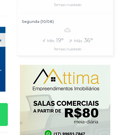
Tempo nublado
Segunda (10/08)
19°
36°
Mín.
Máx.
Tempo nublado