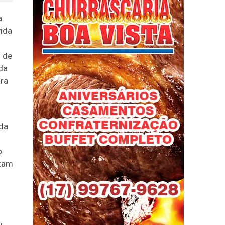
a
ida
o de
da
ara
 da
o
ctam
,