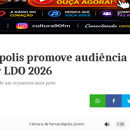
polis promove audiência
r LDO 2026
 de um orçamento mais justo
Câmara de Fernandópolis promove audiência pública para discutir LD
1.0x