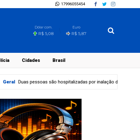
17996055454
Dólar com.
Euro
R$ 5,08
R$ 5,87
lícia
Cidades
Brasil
talizadas por inalação de fumaça em incêndio que atingiu galpão