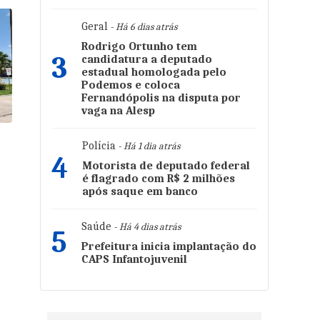
Geral
- Há 6 dias atrás
Rodrigo Ortunho tem
3
candidatura a deputado
estadual homologada pelo
Podemos e coloca
Fernandópolis na disputa por
vaga na Alesp
Polícia
- Há 1 dia atrás
4
Motorista de deputado federal
é flagrado com R$ 2 milhões
após saque em banco
Saúde
- Há 4 dias atrás
5
Prefeitura inicia implantação do
CAPS Infantojuvenil