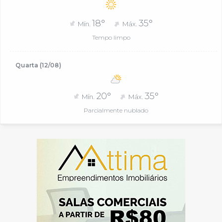
18°
35°
Mín.
Máx.
Tempo limpo
Quarta (12/08)
20°
35°
Mín.
Máx.
Parcialmente nublado