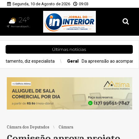
Segunda, 10 de Agosto de 2026
09:03
24°
Fernandópolis, SP
Últimas notícias
specialista
Geral
Da apreensão ao acompanhamento: veja como 
Câmara dos Deputados
Câmara
Comissão aprova projeto