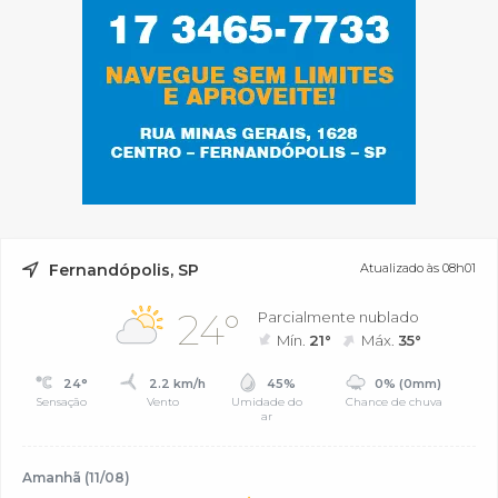
Fernandópolis, SP
Atualizado às 08h01
24°
Parcialmente nublado
Mín.
21°
Máx.
35°
24°
2.2 km/h
45%
0% (0mm)
Sensação
Vento
Umidade do
Chance de chuva
ar
Amanhã (11/08)