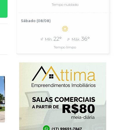
Tempo nublado
Sábado (08/08)
22°
36°
Mín.
Máx.
Tempo limpo