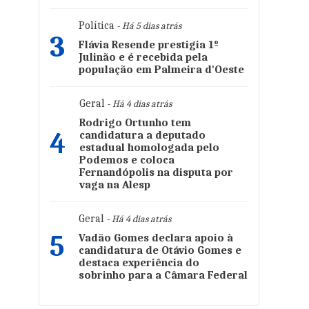
Política
- Há 5 dias atrás
3
Flávia Resende prestigia 1º
Julinão e é recebida pela
população em Palmeira d'Oeste
Geral
- Há 4 dias atrás
Rodrigo Ortunho tem
4
candidatura a deputado
estadual homologada pelo
Podemos e coloca
Fernandópolis na disputa por
vaga na Alesp
Geral
- Há 4 dias atrás
5
Vadão Gomes declara apoio à
candidatura de Otávio Gomes e
destaca experiência do
sobrinho para a Câmara Federal