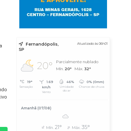
Fernandópolis,
Atualizado às 06h01
a
SP
Parcialmente nublado
20°
Mín.
20°
Máx.
32°
19°
1.69
46%
0% (0mm)
Sensação
Umidade
Chance de chuva
km/h
ando
do ar
Vento
tivo
Amanhã (07/08)
21°
35°
Mín.
Máx.