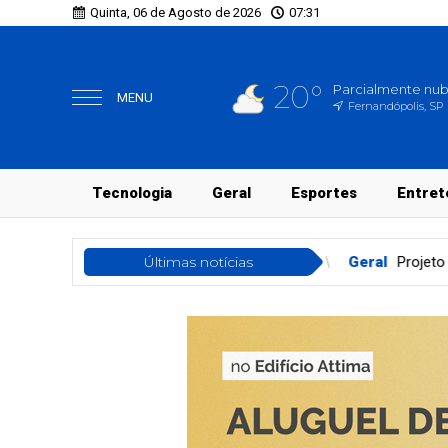
Quinta, 06 de Agosto de 2026
07:31
20°
Parcialmente nu
MENU
Fernandópolis, SP
Tecnologia
Geral
Esportes
Entret
ros nesta quarta (05)
Últimas notícias
Geral
Projeto prevê tornozeleira rosa 