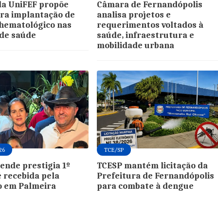
da UniFEF propõe
Câmara de Fernandópolis
ra implantação de
analisa projetos e
hematológico nas
requerimentos voltados à
de saúde
saúde, infraestrutura e
mobilidade urbana
26
TCE/SP
sende prestigia 1º
TCESP mantém licitação da
é recebida pela
Prefeitura de Fernandópolis
o em Palmeira
para combate à dengue