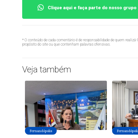
Clique aqui e faça parte do nosso grup
* O conteúdo de cada comentário é de responsabilidade de quem realizá-
propósito do site ou que contenham palavras ofensivas.
Veja também
Fernandópolis
Fernandópoli