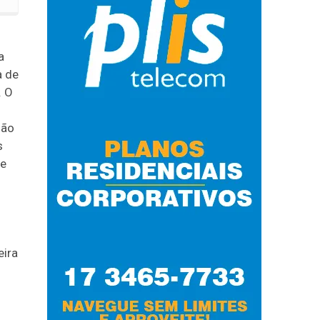
a
a de
. O
ião
s
te
eira