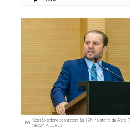
Sessão solene acontecerá às 19h, no stand da Alero (
Secom ALE/RO)