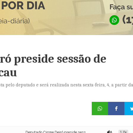
ró preside sessão de
cau
a pelo deputado e será realizada nesta sexta-feira, 4, a partir d
Deputado Cirone Deiró preside sessão de homenagens na Cafecau
1.0x