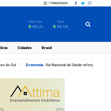
17996055454
Dólar com.
Euro
R$ 5,12
R$ 5,92
lícia
Cidades
Brasil
a
Dia Nacional da Saúde reforça importância da prevenção
Ci