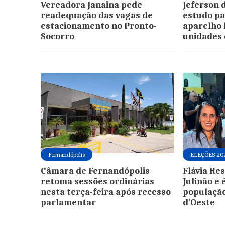
Vereadora Janaina pede
Jeferson 
readequação das vagas de
estudo pa
estacionamento no Pronto-
aparelho 
Socorro
unidades 
Fernandópolis
ELEÇÕES 20
Câmara de Fernandópolis
Flávia Re
retoma sessões ordinárias
Julinão e 
nesta terça-feira após recesso
populaçã
parlamentar
d'Oeste