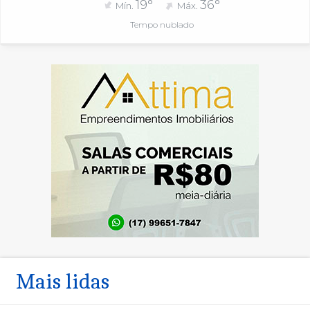
19°
36°
Mín.
Máx.
Tempo nublado
Mais lidas