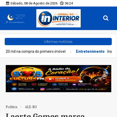
Sábado, 08 de Agosto de 2026
06:24
20°
Fernandópolis, SP
Últimas notícias
primeiro imóvel
Entretenimento
Inscrições do Lab Novas Históri
Política
ALE-RO
Laerte Gomes marca