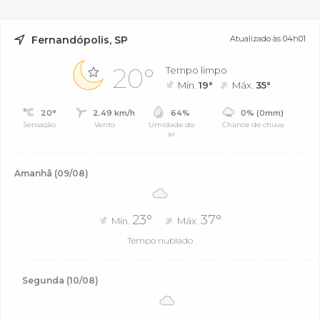
Fernandópolis, SP
Atualizado às 04h01
20°
Tempo limpo
Mín.
19°
Máx.
35°
20°
2.49 km/h
64%
0% (0mm)
Sensação
Vento
Umidade do
Chance de chuva
ar
Amanhã (09/08)
23°
37°
Mín.
Máx.
Tempo nublado
Segunda (10/08)