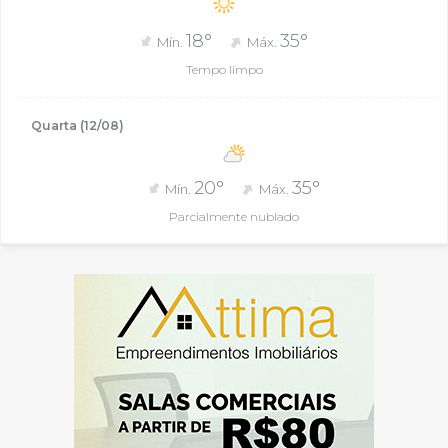
18°
35°
Mín.
Máx.
Tempo limpo
Quarta (12/08)
20°
35°
Mín.
Máx.
Parcialmente nublado