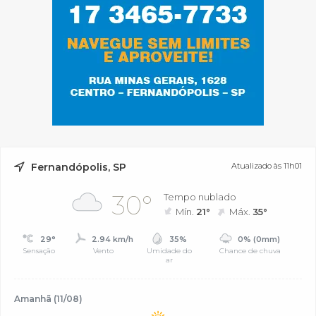
Fernandópolis, SP
Atualizado às 11h01
30°
Tempo nublado
Mín.
21°
Máx.
35°
29°
2.94 km/h
35%
0% (0mm)
Sensação
Vento
Umidade do
Chance de chuva
ar
Amanhã (11/08)