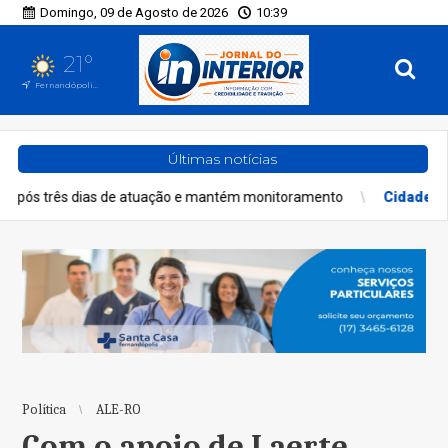
Domingo, 09 de Agosto de 2026
10:39
21°
Fernandópolis, SP
Últimas notícias
 de atuação e mantém monitoramento
Cidades
Domingo tem interd
Política
ALE-RO
Com o apoio de Laerte