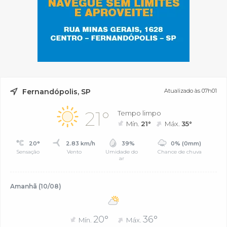
Fernandópolis, SP
Atualizado às 07h01
21°
Tempo limpo
Mín.
21°
Máx.
35°
20°
2.83 km/h
39%
0% (0mm)
Sensação
Vento
Umidade do
Chance de chuva
ar
Amanhã (10/08)
20°
36°
Mín.
Máx.