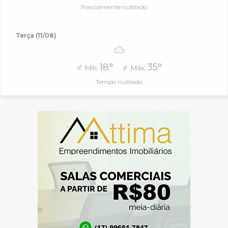
Parcialmente nublado
Terça (11/08)
18°
35°
Mín.
Máx.
Tempo nublado